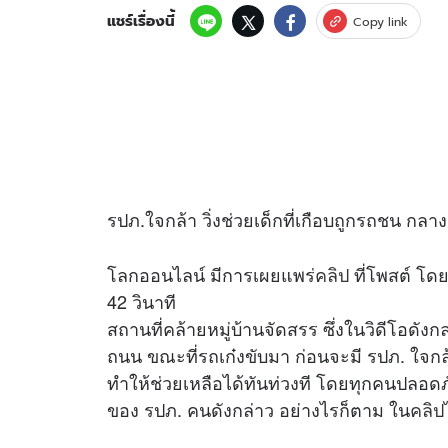
แชร์เรื่องนี้
Copy link
รปภ.ใจกล้า วิ่งช่วยเด็กที่เกือบถูกรถชน ก
โลกออนไลน์ มีการเผยแพร่
คลิป
ที่โพสต์ โดย
42 วินาที
สถานที่คล้ายหมู่บ้านจัดสรร ซึ่งในวิดีโอดั
ถนน ขณะที่รถเก๋งขับมา ก่อนจะมี รปภ. ใจกล้า
ทำให้ช่วยเหลือได้ทันท่วงที โดยทุกคนปลอดภ
ของ รปภ. คนดังกล่าว อย่างไรก็ตาม ใน
คลิป