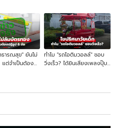
ธารณสุข" ยันไม่
ทำไม "รถไอติมวอลล์" ชอบ
 แต่จำเป็นต้อง
วิ่งเร็ว? ได้ยินเสียงเพลงปุ๊บ
 จริงหรือไม่? :
หันมาอีกทีหายไปไหนแล้ว