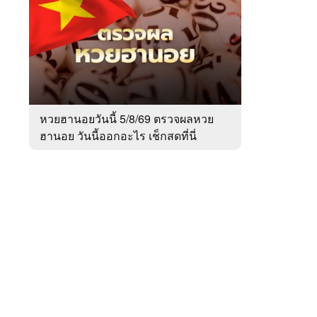
สัปดาห์
ของ
หมวด
สังคม
 WeTV
หวยฮานอยวันนี้ 5/8/69 ตรวจผลหวย
ฮานอย วันนี้ออกอะไร เช็กสดที่นี่
ติดต่อโฆษณา
tencentthbd
sales@tencent.co.th
รา
ร้องเรียนเนื้อหาไม่เหมาะสม
แนะนำติชม แจ้งปัญหาการใช้งาน