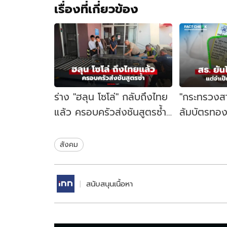
เรื่องที่เกี่ยวข้อง
ร่าง "ฮลุน โซโล่" กลับถึงไทย
"กระทรวงสา
แล้ว ครอบครัวส่งชันสูตรซ้ำ
ล้มบัตรทอง
หาสาเหตุเสียชีวิต
ปฏิรูป 6 ข้อ
เช็กข่าวชัวร์
สังคม
สนับสนุนเนื้อหา