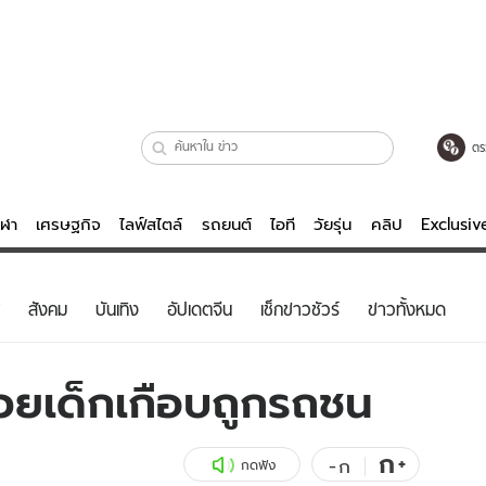
ตร
ีฬา
เศรษฐกิจ
ไลฟ์สไตล์
รถยนต์
ไอที
วัยรุ่น
คลิป
Exclusi
ตรวจหวย
ไลฟ์สไตล์
บันเทิงค
สังคม
บันเทิง
อัปเดตจีน
เช็กข่าวชัวร์
ข่าวทั้งหมด
ผู้หญิง
หนัง-ละคร
ผู้ชาย
เพลง
่วยเด็กเกือบถูกรถชน
ย
วัยรุ่น
เกมส์
ไอที
คลิป
ก
+
-
ก
กดฟัง
รถยนต์
พอดแคสต์