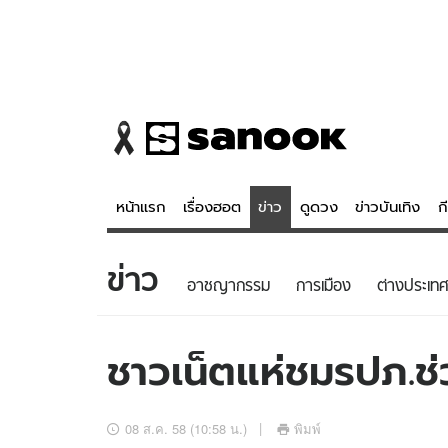
หน้าแรก
เรื่องฮอต
ข่าว
ดูดวง
ข่าวบันเทิง
ก
ข่าว
ข่าว
ดูดวง - 
อาชญากรรม
การเมือง
ต่างประเทศ
เรื่องฮอต
ดูดวง
ข่าว
หวยไทย
ชาวเน็ตแห่ชมรปภ.ช
ข่าวบันเทิง
สถิติหวยไท
ข่าวกีฬา
หวยลาว
08 ส.ค. 58 (10:58 น.)
พิมพ์
ข่าวเศรษฐกิจ