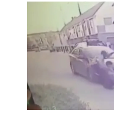
อัปเดตจีน
เช็กข่าวชัวร์
ติดตามสนุกโซเชี
ดาวน์โหลดสนุกแอปฟรี
สงวนลิขสิทธิ์ ©
2569
บริษัท อิมเมจ ฟิวเจอร์ (ประเทศไทย) จำกัด