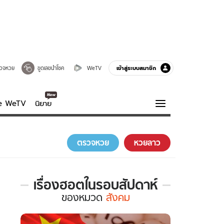
เข้าสู่ระบบสมาชิก
วจหวย
ขูดเลขนำโชค
WeTV
ve WeTV
นิยาย
รบรส
ความรู้รอบตัว
ตรวจหวย
หวยลาว
ฮาวทู
กูรู-รอบรู้
เรื่องฮอตในรอบสัปดาห์
เรื่อง
ของ
หมวด
สังคม
ฮอต
ใน
รอบ