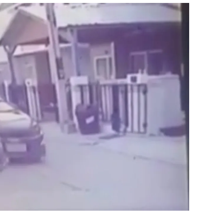
สุขภาพ
ดูทีวี
เที่ยว-กิน
WeTV
Tasteful Thailand
Exclusive
Sanook Choice
นิยาย
ยลได้ที่
ร่วมงานกับเ