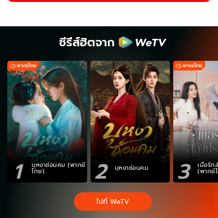
ซีรีส์ฮิตจาก
1
2
3
บุหงาซ่อนคม (พากย์
เมื่อรั
บุหงาซ่อนคม
ไทย)
(พากย์
ไปที่ WeTV