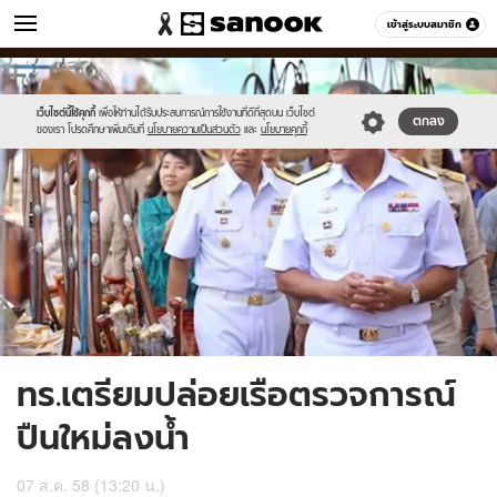
ข่าว
เข้าสู่ระบบสมาชิก
หมวดอื่นๆ
//s.isanook.com/ns/0/ud/368/1843634/637438-
Sanook
//s.isanook.com/sr/0/images/logo-
600
60
01.jpg
new-
sanook.png
เว็บไซต์นี้ใช้คุกกี้
เพื่อให้ท่านได้รับประสบการณ์การใช้งานที่ดีที่สุดบน เว็บไซต์
ตกลง
ของเรา โปรดศึกษาเพิ่มเติมที่
นโยบายความเป็นส่วนตัว
และ
นโยบายคุกกี้
ทร.เตรียมปล่อยเรือตรวจการณ์
ปืนใหม่ลงน้ำ
07 ส.ค. 58 (13:20 น.)