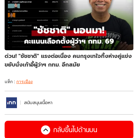
ด่วน! "ชัชชาติ" แรงต่อเนื่อง คนกรุงเทใจทิ้งห่างคู่แข่ง
ขยับนั่งเก้าอี้ผู้ว่าฯ กทม. อีกสมัย
แท็ก :
การเมือง
สนับสนุนเนื้อหา
กลับขึ้นไปด้านบน