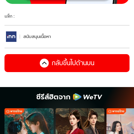
แท็ก :
สนับสนุนเนื้อหา
กลับขึ้นไปด้านบน
ซีรีส์ฮิตจาก