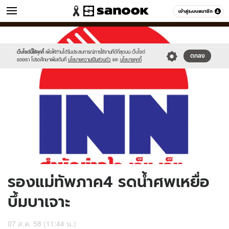
ข่าว
เข้าสู่ระบบสมาชิก
หมวดอื่นๆ
//s.isanook.com/ns/0/ud/368/1843542/637405-
Sanook
//s.isanook.com/sr/0/images/logo-
600
60
01.jpg
new-
sanook.png
เว็บไซต์นี้ใช้คุกกี้
เพื่อให้ท่านได้รับประสบการณ์การใช้งานที่ดีที่สุดบน เว็บไซต์
ตกลง
ของเรา โปรดศึกษาเพิ่มเติมที่
นโยบายความเป็นส่วนตัว
และ
นโยบายคุกกี้
รองแม่ทัพภาค4 รดน้ำศพเหยื่อ
บึ้มบาเจาะ
07 ส.ค. 58 (11:44 น.)