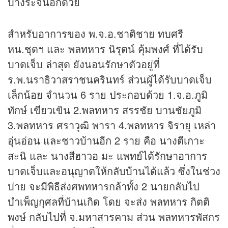
บางระจันอีกด้วย
สำหรับอาการของ พ.จ.อ.ชาติชาย ทบศรี
หน.ชุดฯ และ พลทหาร นิรุตน์ คุ้มพงศ์ ที่ได้รับ
บาดเจ็บ ล่าสุด ยังนอนรักษาตัวอยู่ที่
ร.พ.นราธิวาสราชนครินทร์ ส่วนผู้ได้รับบาดเจ็บ
เล็กน้อย จำนวน 6 ราย ประกอบด้วย 1.จ.อ.ภูมิ
ทักษ์ เขียวเขิน 2.พลทหาร สรรชัย บานชัยภูมิ
3.พลทหาร ศราวุฒิ พารา 4.พลทหาร จิรายุ เหล่า
อุ่นอ่อน และชาวบ้านอีก 2 ราย คือ นางตีเกาะ
สะนิ และ นางสีฮาวอ มะ แพทย์ได้รักษาอาการ
บาดเจ็บและอนุญาตให้กลับบ้านได้แล้ว ซึ่งในช่วง
บ่าย จะมีพิธีส่งศพทหารกล้าทั้ง 2 นายกลับไป
บำเพ็ญกุศลที่บ้านเกิด โดย จะส่ง พลทหาร กิตติ
พงษ์ กลับไปที่ จ.มหาสารคาม ส่วน พลทหารพัสกร