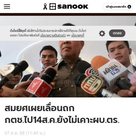
ข่าว
เข้าสู่ระบบสมาชิก
หมวดอื่นๆ
//s.isanook.com/ns/0/ud/368/1843534/637403-
Sanook
//s.isanook.com/sr/0/images/logo-
600
60
02.jpg
new-
sanook.png
เว็บไซต์นี้ใช้คุกกี้
เพื่อให้ท่านได้รับประสบการณ์การใช้งานที่ดีที่สุดบน เว็บไซต์
ตกลง
ของเรา โปรดศึกษาเพิ่มเติมที่
นโยบายความเป็นส่วนตัว
และ
นโยบายคุกกี้
สมยศเผยเลื่อนถก
กตช.ไป14ส.ค.ยังไม่เคาะผบ.ตร.
07 ส.ค. 58 (11:40 น.)