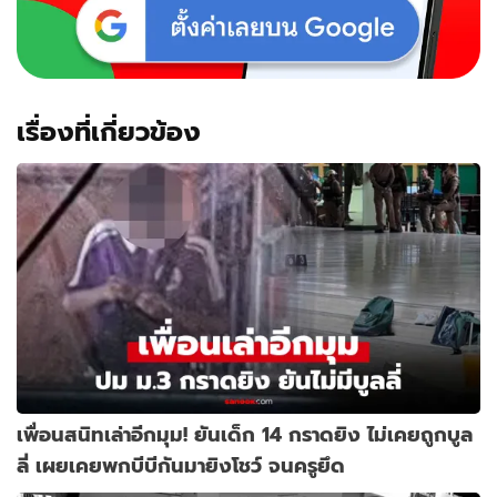
เรื่องที่เกี่ยวข้อง
เพื่อนสนิทเล่าอีกมุม! ยันเด็ก 14 กราดยิง ไม่เคยถูกบูล
ลี่ เผยเคยพกบีบีกันมายิงโชว์ จนครูยึด