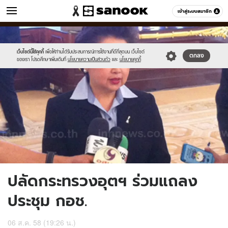
ข่าว
เข้าสู่ระบบสมาชิก
หมวดอื่นๆ
//s.isanook.com/ns/0/ud/368/1843242/637287-
Sanook
//s.isanook.com/sr/0/images/logo-
600
60
01.jpg
new-
sanook.png
เว็บไซต์นี้ใช้คุกกี้
เพื่อให้ท่านได้รับประสบการณ์การใช้งานที่ดีที่สุดบน เว็บไซต์
ตกลง
ของเรา โปรดศึกษาเพิ่มเติมที่
นโยบายความเป็นส่วนตัว
และ
นโยบายคุกกี้
ปลัดกระทรวงอุตฯ ร่วมแถลง
ประชุม กอช.
06 ส.ค. 58 (19:26 น.)