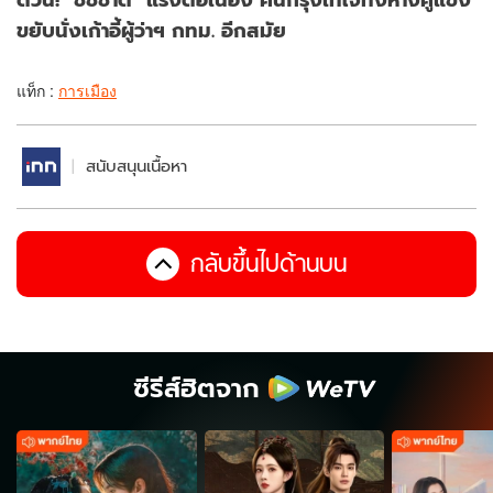
ขยับนั่งเก้าอี้ผู้ว่าฯ กทม. อีกสมัย
แท็ก :
การเมือง
สนับสนุนเนื้อหา
กลับขึ้นไปด้านบน
ซีรีส์ฮิตจาก