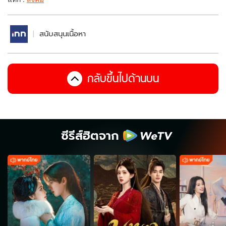
สนับสนุนเนื้อหา
กลับขึ้นไปด้านบน
ซีรีส์ฮิตจาก