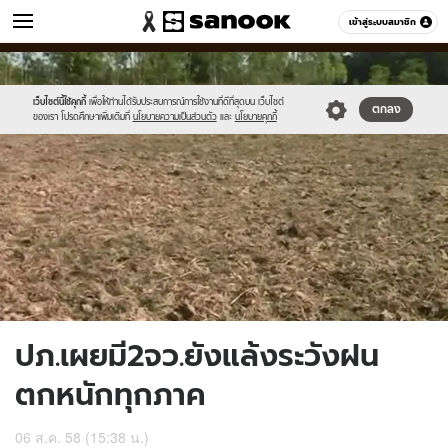
ข่าว
เข้าสู่ระบบสมาชิก
หมวดอื่นๆ
//s.isanook.com/ns/0/ud/368/1843118/637230-
Sanook
//s.isanook.com/sr/0/images/logo-
600
60
01.jpg
new-
sanook.png
เว็บไซต์นี้ใช้คุกกี้
เพื่อให้ท่านได้รับประสบการณ์การใช้งานที่ดีที่สุดบน เว็บไซต์
ตกลง
ของเรา โปรดศึกษาเพิ่มเติมที่
นโยบายความเป็นส่วนตัว
และ
นโยบายคุกกี้
ปภ.เผยมี2จว.ยังแล้งระวังฝน
ตกหนักทุกภาค
06 ส.ค. 58 (15:38 น.)