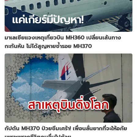
มาเลเซียแจงเหตุเที่ยวบิน MH360 เปลี่ยนเส้นทาง
กะทันหัน ไม่ได้สูญหายซ้ำรอย MH370
กัปตัน MH370 ป่วยซึมเศร้า! เพื่อนลั่นยากที่จะให้อภัย
เพราะพรากชีวิตคนอื่นไปด้วย