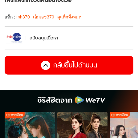
แท็ก :
mh370
เอ็มเอช370
ดูแท็กทั้งหมด
สนับสนุนเนื้อหา
กลับขึ้นไปด้านบน
ซีรีส์ฮิตจาก