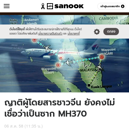
ข่าว
เข้าสู่ระบบสมาชิก
หมวดอื่นๆ
//s.isanook.com/ns/0/ud/368/1842926/news07.jpg
Sanook
//s.isanook.com/sr/0/images/logo-
600
60
new-
sanook.png
เว็บไซต์นี้ใช้คุกกี้
เพื่อให้ท่านได้รับประสบการณ์การใช้งานที่ดีที่สุดบน เว็บไซต์
ตกลง
ของเรา โปรดศึกษาเพิ่มเติมที่
นโยบายความเป็นส่วนตัว
และ
นโยบายคุกกี้
ญาติผู้โดยสารชาวจีน ยังคงไม่
เชื่อว่าเป็นซาก MH370
06 ส.ค. 58 (11:35 น.)