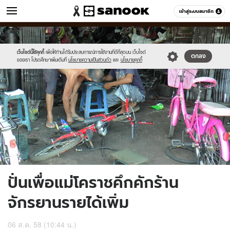
ข่าว
เข้าสู่ระบบสมาชิก
หมวดอื่นๆ
//s.isanook.com/ns/0/ud/368/1842886/637133-
Sanook
//s.isanook.com/sr/0/images/logo-
600
60
01.jpg
new-
sanook.png
เว็บไซต์นี้ใช้คุกกี้
เพื่อให้ท่านได้รับประสบการณ์การใช้งานที่ดีที่สุดบน เว็บไซต์
ตกลง
ของเรา โปรดศึกษาเพิ่มเติมที่
นโยบายความเป็นส่วนตัว
และ
นโยบายคุกกี้
ปั่นเพื่อแม่โคราชคึกคักร้าน
จักรยานรายได้เพิ่ม
06 ส.ค. 58 (10:44 น.)