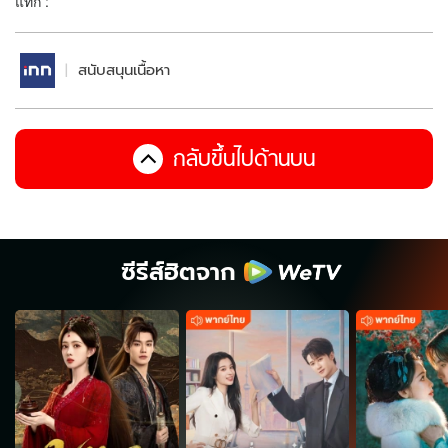
แท็ก :
สนับสนุนเนื้อหา
กลับขึ้นไปด้านบน
ซีรีส์ฮิตจาก