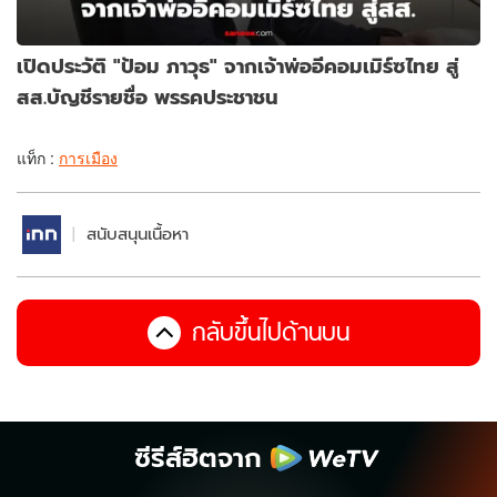
เปิดประวัติ "ป้อม ภาวุธ" จากเจ้าพ่ออีคอมเมิร์ซไทย สู่
สส.บัญชีรายชื่อ พรรคประชาชน
แท็ก :
การเมือง
สนับสนุนเนื้อหา
กลับขึ้นไปด้านบน
ซีรีส์ฮิตจาก