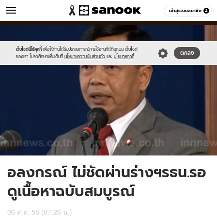
ข่าว
เข้าสู่ระบบสมาชิก
หมวดอื่นๆ
//s.isanook.com/ns/0/ud/368/1842739/637075-
Sanook
//s.isanook.com/sr/0/images/logo-
600
60
01.jpg
new-
sanook.png
เว็บไซต์นี้ใช้คุกกี้
เพื่อให้ท่านได้รับประสบการณ์การใช้งานที่ดีที่สุดบน เว็บไซต์
ตกลง
ของเรา โปรดศึกษาเพิ่มเติมที่
นโยบายความเป็นส่วนตัว
และ
นโยบายคุกกี้
อลงกรณ์ ไม่ชัดผ่านร่างฯรธน.รอ
ดูเนื้อหาฉบับสมบูรณ์
06 ส.ค. 58 (07:26 น.)