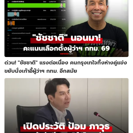
ด่วน! "ชัชชาติ" แรงต่อเนื่อง คนกรุงเทใจทิ้งห่างคู่แข่ง
ขยับนั่งเก้าอี้ผู้ว่าฯ กทม. อีกสมัย