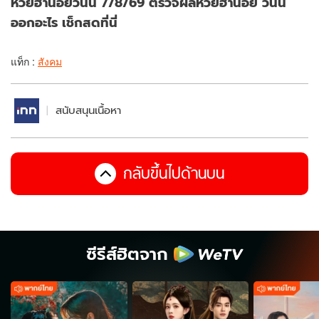
หวยฮานอยวันนี้ 7/8/69 ตรวจผลหวยฮานอย วันนี้
ออกอะไร เช็กสดที่นี่
แท็ก :
สังคม
สนับสนุนเนื้อหา
กลับขึ้นไปด้านบน
ซีรีส์ฮิตจาก