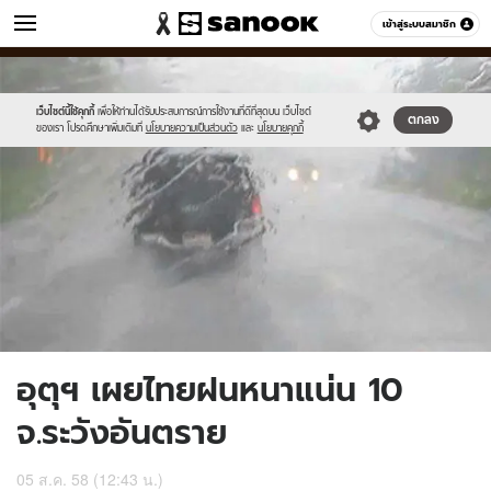
ข่าว
เข้าสู่ระบบสมาชิก
หมวดอื่นๆ
//s.isanook.com/ns/0/ud/368/1842295/636877-
Sanook
//s.isanook.com/sr/0/images/logo-
600
60
01.jpg
new-
sanook.png
เว็บไซต์นี้ใช้คุกกี้
เพื่อให้ท่านได้รับประสบการณ์การใช้งานที่ดีที่สุดบน เว็บไซต์
ตกลง
ของเรา โปรดศึกษาเพิ่มเติมที่
นโยบายความเป็นส่วนตัว
และ
นโยบายคุกกี้
อุตุฯ เผยไทยฝนหนาแน่น 10
จ.ระวังอันตราย
05 ส.ค. 58 (12:43 น.)