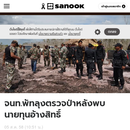
ข่าว
เข้าสู่ระบบสมาชิก
หมวดอื่นๆ
//s.isanook.com/ns/0/ud/368/1842203/636837-
Sanook
//s.isanook.com/sr/0/images/logo-
600
60
01.jpg
new-
sanook.png
เว็บไซต์นี้ใช้คุกกี้
เพื่อให้ท่านได้รับประสบการณ์การใช้งานที่ดีที่สุดบน เว็บไซต์
ตกลง
ของเรา โปรดศึกษาเพิ่มเติมที่
นโยบายความเป็นส่วนตัว
และ
นโยบายคุกกี้
จนท.พัทลุงตรวจป่าหลังพบ
นายทุนอ้างสิทธิ์
05 ส.ค. 58 (10:51 น.)