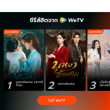
ซีรีส์ฮิตจาก
1
2
3
บุหงาซ่อนคม (พากย์
เมื่อรั
บุหงาซ่อนคม
ไทย)
(พากย์
ไปที่ WeTV