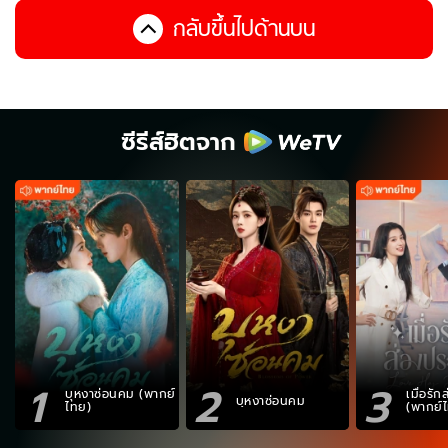
กลับขึ้นไปด้านบน
ซีรีส์ฮิตจาก
1
2
3
บุหงาซ่อนคม (พากย์
เมื่อรั
บุหงาซ่อนคม
ไทย)
(พากย์