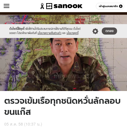
ข่าว
เข้าสู่ระบบสมาชิก
หมวดอื่นๆ
//s.isanook.com/ns/0/ud/368/1842151/636826-
Sanook
//s.isanook.com/sr/0/images/logo-
600
60
01.jpg
new-
sanook.png
เว็บไซต์นี้ใช้คุกกี้
เพื่อให้ท่านได้รับประสบการณ์การใช้งานที่ดีที่สุดบน เว็บไซต์
ตกลง
ของเรา โปรดศึกษาเพิ่มเติมที่
นโยบายความเป็นส่วนตัว
และ
นโยบายคุกกี้
ตรวจเข้มเรือทุกชนิดหวั่นลักลอบ
ขนแก๊ส
05 ส.ค. 58 (10:37 น.)