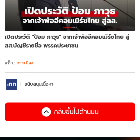
เปิดประวัติ "ป้อม ภาวุธ" จากเจ้าพ่ออีคอมเมิร์ซไทย สู่
สส.บัญชีรายชื่อ พรรคประชาชน
แท็ก :
การเมือง
สนับสนุนเนื้อหา
กลับขึ้นไปด้านบน