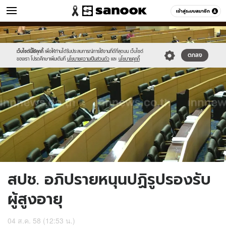
ข่าว
เข้าสู่ระบบสมาชิก
หมวดอื่นๆ
//s.isanook.com/ns/0/ud/368/1841639/636609-
Sanook
//s.isanook.com/sr/0/images/logo-
600
60
01.jpg
new-
sanook.png
เว็บไซต์นี้ใช้คุกกี้
เพื่อให้ท่านได้รับประสบการณ์การใช้งานที่ดีที่สุดบน เว็บไซต์
ตกลง
ของเรา โปรดศึกษาเพิ่มเติมที่
นโยบายความเป็นส่วนตัว
และ
นโยบายคุกกี้
สปช. อภิปรายหนุนปฏิรูปรองรับ
ผู้สูงอายุ
04 ส.ค. 58 (12:53 น.)