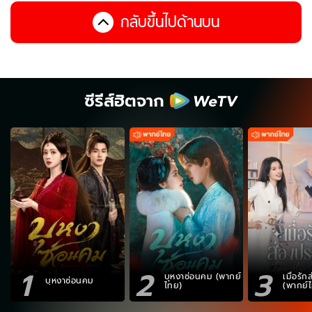
กลับขึ้นไปด้านบน
ซีรีส์ฮิตจาก
1
2
3
บุหงาซ่อนคม (พากย์
เมื่อรั
บุหงาซ่อนคม
ไทย)
(พากย์