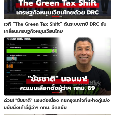
เวที “The Green Tax Shift” ดันระบบภาษี DRC ขับ
เคลื่อนเศรษฐกิจหมุนเวียนไทย
ด่วน! "ชัชชาติ" แรงต่อเนื่อง คนกรุงเทใจทิ้งห่างคู่แข่ง
ขยับนั่งเก้าอี้ผู้ว่าฯ กทม. อีกสมัย