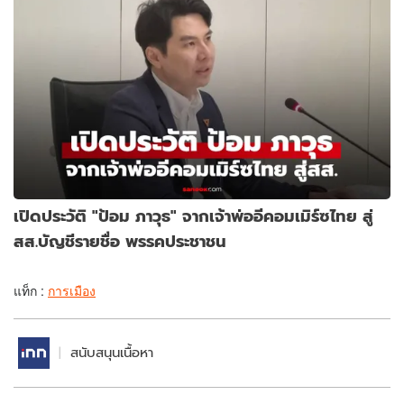
เปิดประวัติ "ป้อม ภาวุธ" จากเจ้าพ่ออีคอมเมิร์ซไทย สู่
สส.บัญชีรายชื่อ พรรคประชาชน
แท็ก :
การเมือง
สนับสนุนเนื้อหา