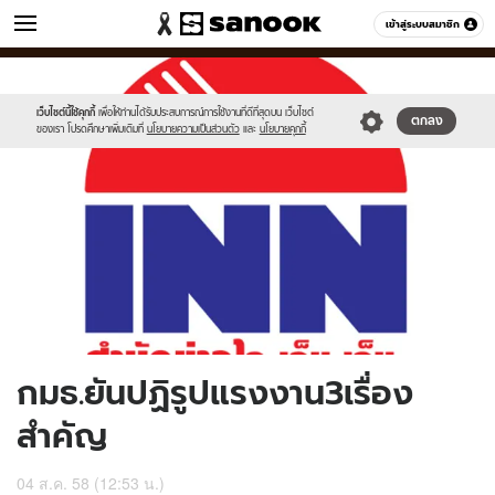
ข่าว
เข้าสู่ระบบสมาชิก
หมวดอื่นๆ
//s.isanook.com/ns/0/ud/368/1841635/636611-
Sanook
//s.isanook.com/sr/0/images/logo-
600
60
01.jpg
new-
sanook.png
เว็บไซต์นี้ใช้คุกกี้
เพื่อให้ท่านได้รับประสบการณ์การใช้งานที่ดีที่สุดบน เว็บไซต์
ตกลง
ของเรา โปรดศึกษาเพิ่มเติมที่
นโยบายความเป็นส่วนตัว
และ
นโยบายคุกกี้
กมธ.ยันปฏิรูปแรงงาน3เรื่อง
สำคัญ
04 ส.ค. 58 (12:53 น.)