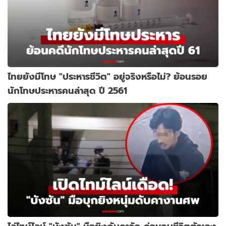
ไทยยังมีโทษ "ประหารชีวิต" อยู่จริงหรือไม่? ย้อนรอย
นักโทษประหารคนล่าสุด ปี 2561