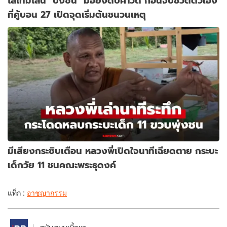
ไล่ไทม์ไลน์ "บังซัน" มือยิงดับคาวัด ก่อนจบชีวิตตัวเอง
ที่คู้บอน 27 เปิดจุดเริ่มต้นชนวนเหตุ
มีเสียงกระซิบเตือน หลวงพี่เปิดใจนาทีเฉียดตาย กระบะ
เด็กวัย 11 ชนคณะพระธุดงค์
แท็ก :
อาชญากรรม