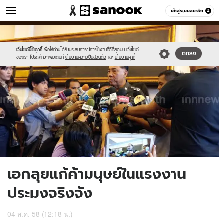
ข่าว
เข้าสู่ระบบสมาชิก
หมวดอื่นๆ
//s.isanook.com/ns/0/ud/368/1841611/636591-
Sanook
//s.isanook.com/sr/0/images/logo-
600
60
02.jpg
new-
sanook.png
เว็บไซต์นี้ใช้คุกกี้
เพื่อให้ท่านได้รับประสบการณ์การใช้งานที่ดีที่สุดบน เว็บไซต์
ตกลง
ของเรา โปรดศึกษาเพิ่มเติมที่
นโยบายความเป็นส่วนตัว
และ
นโยบายคุกกี้
เอกลุยแก้ค้ามนุษย์ในแรงงาน
ประมงจริงจัง
04 ส.ค. 58 (12:18 น.)