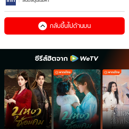
สนับสนุนเนื้อหา
กลับขึ้นไปด้านบน
ซีรีส์ฮิตจาก