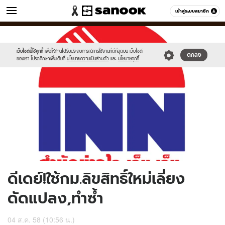
ข่าว
เข้าสู่ระบบสมาชิก
หมวดอื่นๆ
//s.isanook.com/ns/0/ud/368/1841503/636566-
Sanook
//s.isanook.com/sr/0/images/logo-
600
60
01.jpg
new-
sanook.png
เว็บไซต์นี้ใช้คุกกี้
เพื่อให้ท่านได้รับประสบการณ์การใช้งานที่ดีที่สุดบน เว็บไซต์
ตกลง
ของเรา โปรดศึกษาเพิ่มเติมที่
นโยบายความเป็นส่วนตัว
และ
นโยบายคุกกี้
ดีเดย์!ใช้กม.ลิขสิทธิ์ใหม่เลี่ยง
ดัดแปลง,ทำซ้ำ
04 ส.ค. 58 (10:56 น.)