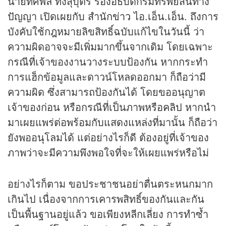
นายทศพล ทังสุบุตร รองอธิบดีกรมทรัพย์สินทาง
ปัญญา เปิดเผยกับ สำนัก
ข่าว
ไอ.เอ็น.เอ็น. ถึงการ
บังคับใช้กฎหมายลิขสิทธิ์ฉบับแก้ไขในวันนี้ ว่า
ความผิดอาจจะมีเพิ่มมากขึ้นจากเดิม โดยเฉพาะ
กรณีที่เจ้าของงานวางระบบป้องกัน หากกระทำ
การแฮ็กข้อมูลและดาวน์โหลดออกมา ก็ถือว่ามี
ความผิด ซึ่งสามารถป้องกันได้ โดยขออนุญาต
เจ้าของก่อน หรือกรณีที่เป็นภาพหรือ
คลิป
หากนำ
มาเผยแพร่ต่อพร้อมกับแสดงแหล่งที่มานั้น ก็ถือว่า
ยังพออนุโลมได้ แต่อย่างไรก็ดี ต้องอยู่ที่เจ้าของ
ภาพว่าจะมีความพึงพอใจที่จะให้เผยแพร่หรือไม่
อย่างไรก็ตาม ขอประชาชนอย่าตื่นตระหนกมาก
เกินไป เนื่องจากการเคารพสิทธิ์ของกันและกัน
เป็นพื้นฐานอยู่แล้ว ขอเพียงหลีกเลี่ยง การทำซ้ำ