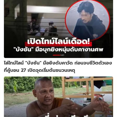
ไล่ไทม์ไลน์ "บังซัน" มือยิงดับคาวัด ก่อนจบชีวิตตัวเอง
ที่คู้บอน 27 เปิดจุดเริ่มต้นชนวนเหตุ