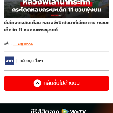
มีเสียงกระซิบเตือน หลวงพี่เปิดใจนาทีเฉียดตาย กระบะ
เด็กวัย 11 ชนคณะพระธุดงค์
แท็ก :
อาชญากรรม
สนับสนุนเนื้อหา
กลับขึ้นไปด้านบน
ซีรีส์ฮิตจาก