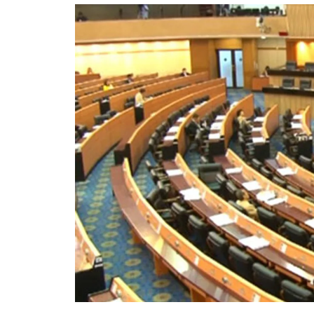
อัปเดตจีน
เช็กข่าวชัวร์
ติดตามสนุกโซเชี
ดาวน์โหลดสนุกแอปฟรี
สงวนลิขสิทธิ์ ©
2569
บริษัท อิมเมจ ฟิวเจอร์ (ประเทศไทย) จำกัด