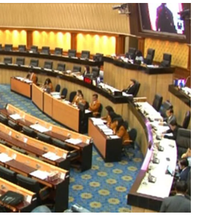
สุขภาพ
ดูทีวี
เที่ยว-กิน
WeTV
Tasteful Thailand
Exclusive
Sanook Choice
นิยาย
ยลได้ที่
ร่วมงานกับเ