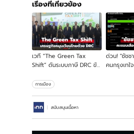
เรื่องที่เกี่ยวข้อง
เวที “The Green Tax
ด่วน! "ชัชช
Shift” ดันระบบภาษี DRC ขับ
คนกรุงเทใจทิ
เคลื่อนเศรษฐกิจหมุนเวียน
ขยับนั่งเก้าอ
ไทย
สมัย
การเมือง
สนับสนุนเนื้อหา