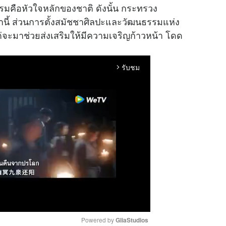
รมคือหัวใจหลักของชาติ ดังนั้น กระทรวง
ี้ ส่วนการตั้งสมัชชาศิลปะและวัฒนธรรมแห่ง
่จะมาช่วยส่งเสริมให้มีความเจริญก้าวหน้า โดด
รับชม
arrow_forward_ios
Powered by 
GliaStudios