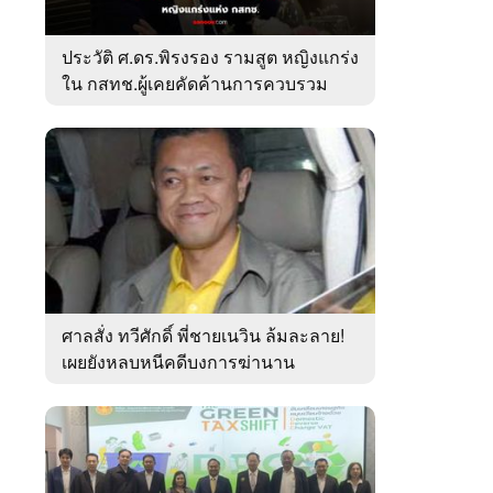
ประวัติ ศ.ดร.พิรงรอง รามสูต หญิงแกร่ง
ใน กสทช.ผู้เคยคัดค้านการควบรวม
ค่ายมือถือ
ศาลสั่ง ทวีศักดิ์ พี่ชายเนวิน ล้มละลาย!
เผยยังหลบหนีคดีบงการฆ่านาน
เกือบ10ปี