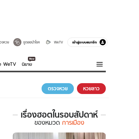
เข้าสู่ระบบสมาชิก
วจหวย
ขูดเลขนำโชค
WeTV
ve WeTV
นิยาย
รบรส
ความรู้รอบตัว
ตรวจหวย
หวยลาว
ฮาวทู
กูรู-รอบรู้
เรื่องฮอตในรอบสัปดาห์
เรื่อง
ของ
หมวด
การเมือง
ฮอต
ใน
รอบ