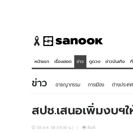
หน้าแรก
เรื่องฮอต
ข่าว
ดูดวง
ข่าวบันเทิง
ก
ข่าว
ข่าว
ดูดวง - 
อาชญากรรม
การเมือง
ต่างประเทศ
เรื่องฮอต
ดูดวง
ข่าว
หวยไทย
สปช.เสนอเพิ่มงบฯ
ข่าวบันเทิง
สถิติหวยไท
ข่าวกีฬา
หวยลาว
03 ส.ค. 58 (15:40 น.)
พิมพ์
ข่าวเศรษฐกิจ