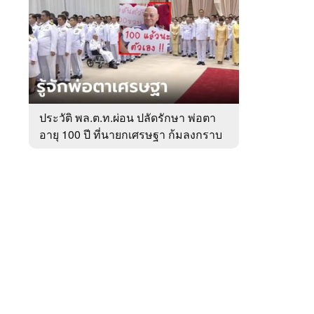
สัปดาห์
ของ
หมวด
การเมือง
 WeTV
ประวัติ พล.ต.ท.ผ่อน ปลัดรักษา พ่อตา
อายุ 100 ปี ที่นายกเศรษฐา ก้มลงกราบ
ติดต่อโฆษณา
ที่ตัก
tencentthbd
sales@tencent.co.th
รา
ร้องเรียนเนื้อหาไม่เหมาะสม
แนะนำติชม แจ้งปัญหาการใช้งาน