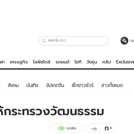
ตร
ีฬา
เศรษฐกิจ
ไลฟ์สไตล์
รถยนต์
ไอที
วัยรุ่น
คลิป
Exclusi
ตรวจหวย
ไลฟ์สไตล์
บันเทิงค
สังคม
บันเทิง
อัปเดตจีน
เช็กข่าวชัวร์
ข่าวทั้งหมด
ผู้หญิง
หนัง-ละคร
ผู้ชาย
เพลง
ให้กระทรวงวัฒนธรรม
ย
วัยรุ่น
เกมส์
ไอที
คลิป
ก
+
-
ก
กดฟัง
รถยนต์
พอดแคสต์