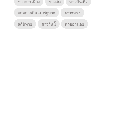
ข่าวการเมือง
ข่าวสด
ข่าวบันเทิง
ผลสลากกินแบ่งรัฐบาล
ตรวจหวย
สถิติหวย
ข่าววันนี้
หวยฮานอย