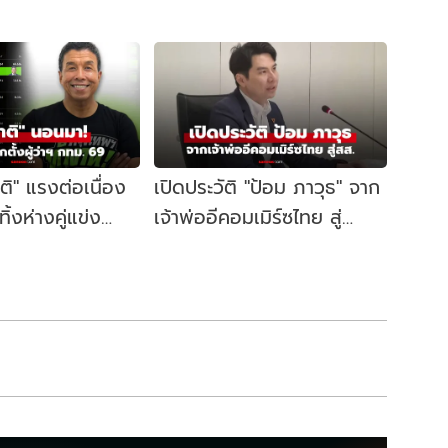
าติ" แรงต่อเนื่อง
เปิดประวัติ "ป้อม ภาวุธ" จาก
้งห่างคู่แข่ง
เจ้าพ่ออีคอมเมิร์ซไทย สู่
ี้ผู้ว่าฯ กทม. อีก
สส.บัญชีรายชื่อ พรรค
ประชาชน