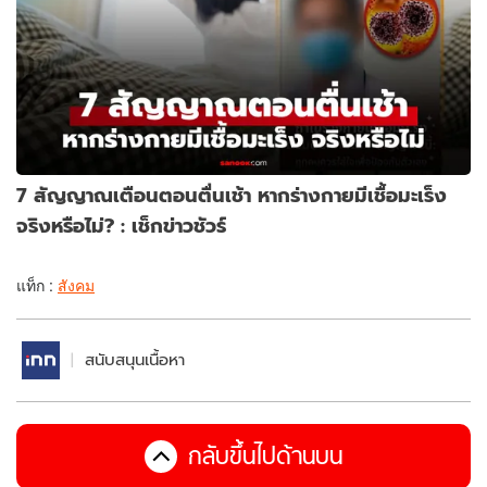
7 สัญญาณเตือนตอนตื่นเช้า หากร่างกายมีเชื้อมะเร็ง
จริงหรือไม่? : เช็กข่าวชัวร์
แท็ก :
สังคม
สนับสนุนเนื้อหา
กลับขึ้นไปด้านบน