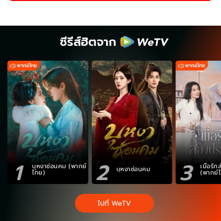
ซีรีส์ฮิตจาก
1
2
3
บุหงาซ่อนคม (พากย์
เมื่อรั
บุหงาซ่อนคม
ไทย)
(พากย์
ไปที่ WeTV