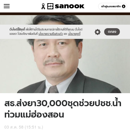
ข่าว
เข้าสู่ระบบสมาชิก
หมวดอื่นๆ
//s.isanook.com/ns/0/ud/368/1841135/636383-
Sanook
//s.isanook.com/sr/0/images/logo-
600
60
01.jpg
new-
sanook.png
เว็บไซต์นี้ใช้คุกกี้
เพื่อให้ท่านได้รับประสบการณ์การใช้งานที่ดีที่สุดบน เว็บไซต์
ตกลง
ของเรา โปรดศึกษาเพิ่มเติมที่
นโยบายความเป็นส่วนตัว
และ
นโยบายคุกกี้
สธ.ส่งยา30,000ชุดช่วยปชช.น้ำ
ท่วมแม่ฮ่องสอน
03 ส.ค. 58 (15:51 น.)