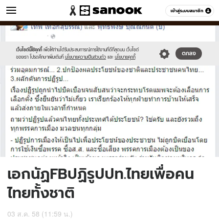
ข่าว
เข้าสู่ระบบสมาชิก
หมวดอื่นๆ
//s.isanook.com/ns/0/ud/368/1840979/636312-
Sanook
//s.isanook.com/sr/0/images/logo-
600
60
01.jpg
new-
sanook.png
เว็บไซต์นี้ใช้คุกกี้
เพื่อให้ท่านได้รับประสบการณ์การใช้งานที่ดีที่สุดบน เว็บไซต์
ตกลง
ของเรา โปรดศึกษาเพิ่มเติมที่
นโยบายความเป็นส่วนตัว
และ
นโยบายคุกกี้
เอกนัฏFBปฏิรูปปท.ไทยเพื่อคน
ไทยทั้งชาติ
03 ส.ค. 58 (11:59 น.)