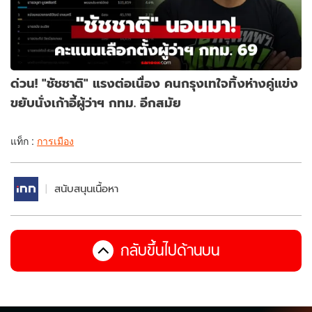
ด่วน! "ชัชชาติ" แรงต่อเนื่อง คนกรุงเทใจทิ้งห่างคู่แข่ง
ขยับนั่งเก้าอี้ผู้ว่าฯ กทม. อีกสมัย
แท็ก :
การเมือง
สนับสนุนเนื้อหา
กลับขึ้นไปด้านบน