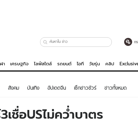
ตร
ีฬา
เศรษฐกิจ
ไลฟ์สไตล์
รถยนต์
ไอที
วัยรุ่น
คลิป
Exclusi
ตรวจหวย
ไลฟ์สไตล์
บันเทิงค
สังคม
บันเทิง
อัปเดตจีน
เช็กข่าวชัวร์
ข่าวทั้งหมด
ผู้หญิง
หนัง-ละคร
ผู้ชาย
เพลง
ร์3เชื่อUSไม่คว่ำบาตร
ย
วัยรุ่น
เกมส์
ไอที
คลิป
รถยนต์
พอดแคสต์