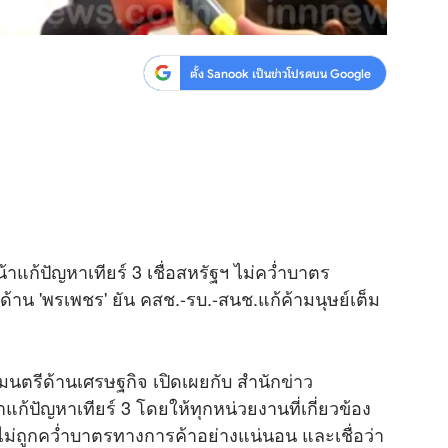
ตั้ง Sanook เป็นข่าวโปรดบน Google
้าแก้ปัญหาเทียร์ 3 เชื่อสหรัฐฯ ไม่คว่ำบาตร
าน 'พรเพชร' ยัน คสช.-รบ.-สนช.แก้ค้ามนุษย์เต็ม
นตรีด้านเศรษฐกิจ เปิดเผยกับ สำนัก
ข่าว
้าแก้ปัญหาเทียร์ 3 โดยให้ทุกหน่วยงานที่เกี่ยวข้อง
่ถูกคว่ำบาตรทางการค้าอย่างแน่นอน และเชื่อว่า