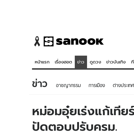
หน้าแรก
เรื่องฮอต
ข่าว
ดูดวง
ข่าวบันเทิง
ก
ข่าว
ข่าว
ดูดวง - 
อาชญากรรม
การเมือง
ต่างประเทศ
เรื่องฮอต
ดูดวง
ข่าว
หวยไทย
หม่อมอุ๋ยเร่งแก้เทีย
ข่าวบันเทิง
สถิติหวยไท
ปัดตอบปรับครม.
ข่าวกีฬา
หวยลาว
ข่าวเศรษฐกิจ