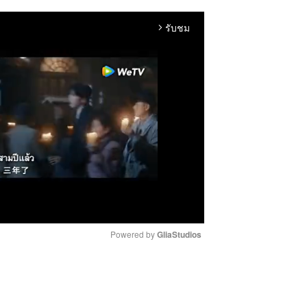
รับชม
arrow_forward_ios
Powered by 
GliaStudios
M
u