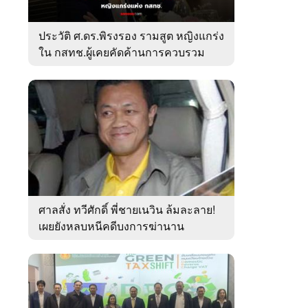
ประวัติ ศ.ดร.พิรงรอง รามสูต หญิงแกร่ง
ใน กสทช.ผู้เคยคัดค้านการควบรวม
ค่ายมือถือ
ศาลสั่ง ทวีศักดิ์ พี่ชายเนวิน ล้มละลาย!
เผยยังหลบหนีคดีบงการฆ่านาน
เกือบ10ปี