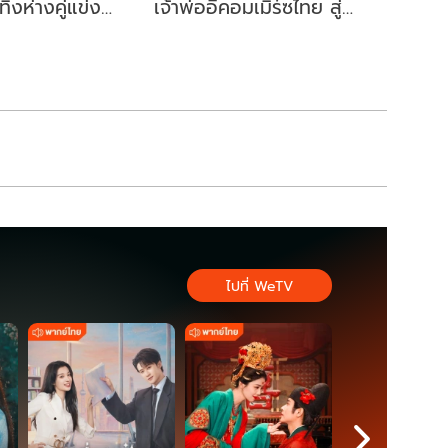
้งห่างคู่แข่ง
เจ้าพ่ออีคอมเมิร์ซไทย สู่
ี้ผู้ว่าฯ กทม. อีก
สส.บัญชีรายชื่อ พรรค
ประชาชน
ไปที่ WeTV