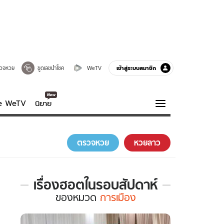
เข้าสู่ระบบสมาชิก
วจหวย
ขูดเลขนำโชค
WeTV
ve WeTV
นิยาย
รบรส
ความรู้รอบตัว
ตรวจหวย
หวยลาว
ฮาวทู
กูรู-รอบรู้
เรื่องฮอตในรอบสัปดาห์
เรื่อง
ของ
หมวด
การเมือง
ฮอต
ใน
รอบ