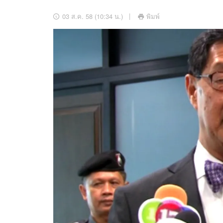
อัปเดตจีน
03 ส.ค. 58 (10:34 น.)
พิมพ์
เช็กข่าวชัวร์
ติดตามสนุกโซเชี
ดาวน์โหลดสนุกแอปฟรี
สงวนลิขสิทธิ์ ©
2569
บริษัท อิมเมจ ฟิวเจอร์ (ประเทศไทย) จำกัด