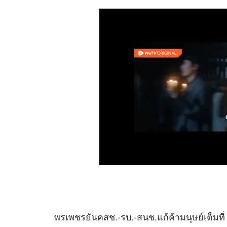
พรเพชรยันคสช.-รบ.-สนช.แก้ค้ามนุษย์เต็มที่