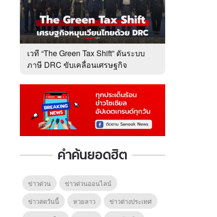
เวที “The Green Tax Shift” ดันระบบ
ภาษี DRC ขับเคลื่อนเศรษฐกิจ
หมุนเวียนไทย
คำค้นยอดฮิต
ข่าวด่วน
ข่าวด่วนออนไลน์
ข่าวสดวันนี้
หวยลาว
ข่าวต่างประเทศ