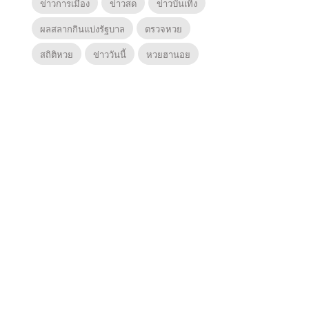
ข่าวการเมือง
ข่าวสด
ข่าวบันเทิง
ผลสลากกินแบ่งรัฐบาล
ตรวจหวย
สถิติหวย
ข่าววันนี้
หวยฮานอย