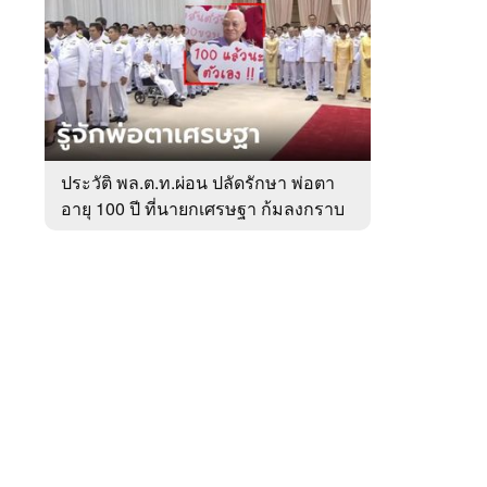
สัปดาห์
ของ
หมวด
การเมือง
 WeTV
ประวัติ พล.ต.ท.ผ่อน ปลัดรักษา พ่อตา
อายุ 100 ปี ที่นายกเศรษฐา ก้มลงกราบ
ติดต่อโฆษณา
ที่ตัก
tencentthbd
sales@tencent.co.th
รา
ร้องเรียนเนื้อหาไม่เหมาะสม
แนะนำติชม แจ้งปัญหาการใช้งาน