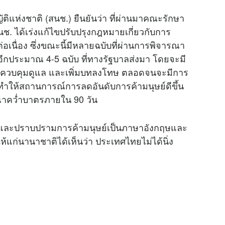
t
e
ิแห่งชาติ (สนช.) ยืนยันว่า ที่ผ่านมาคณะรักษา
. ได้เร่งแก้ไขปรับปรุงกฎหมายเกี่ยวกับการ
เนื่อง ซึ่งขณะนี้มีหลายฉบับที่ผ่านการพิจารณา
กประมาณ 4-5 ฉบับ ที่ทางรัฐบาลส่งมา โดยจะมี
งการควบคุมดูแล และเพิ่มบทลงโทษ ตลอดจนจะมีการ
า จะทำให้สถานการณ์การลดอันดับการค้ามนุษย์ดีขึ้น
ณาคว่ำบาตรภายใน 90 วัน
นและปราบปรามการค้ามนุษย์เป็นภาษาอังกฤษและ
้แก่นานาชาติได้เห็นว่า ประเทศไทยไม่ได้นิ่ง