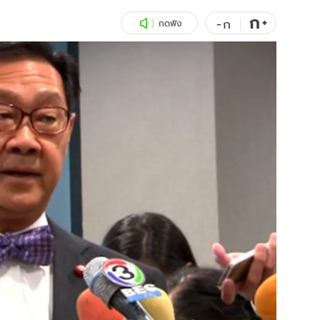
ก
สุขภาพ
+
ดูทีวี
-
ก
กดฟัง
เที่ยว-กิน
WeTV
Tasteful Thailand
Exclusive
Sanook Choice
นิยาย
ยลได้ที่
ร่วมงานกับเ