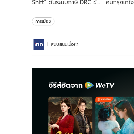
Shift” ดันระบบภาษี DRC ขับ
คนกรุงเทใจทิ
เคลื่อนเศรษฐกิจหมุนเวียน
ขยับนั่งเก้าอ
ไทย
สมัย
การเมือง
สนับสนุนเนื้อหา
ซีรีส์ฮิตจาก