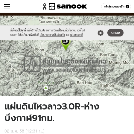
ข่าว
เข้าสู่ระบบสมาชิก
หมวดอื่นๆ
//s.isanook.com/ns/0/ud/368/1840455/636138-
Sanook
//s.isanook.com/sr/0/images/logo-
600
60
01.jpg
new-
sanook.png
เว็บไซต์นี้ใช้คุกกี้
เพื่อให้ท่านได้รับประสบการณ์การใช้งานที่ดีที่สุดบน เว็บไซต์
ตกลง
ของเรา โปรดศึกษาเพิ่มเติมที่
นโยบายความเป็นส่วนตัว
และ
นโยบายคุกกี้
แผ่นดินไหวลาว3.0R-ห่าง
บึงกาฬ91กม.
02 ส.ค. 58 (12:31 น.)