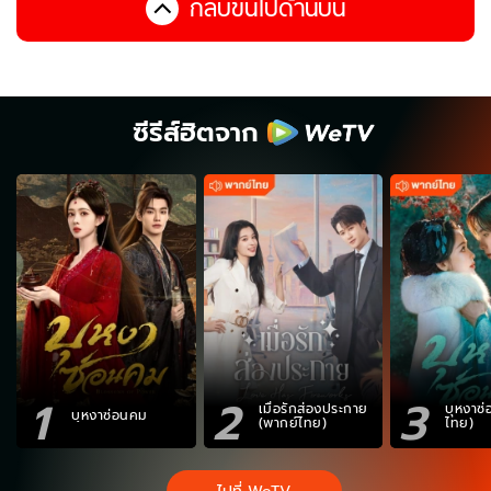
กลับขึ้นไปด้านบน
ซีรีส์ฮิตจาก
1
2
3
เมื่อรักส่องประกาย
บุหงาซ
บุหงาซ่อนคม
(พากย์ไทย)
ไทย)
ไปที่ WeTV