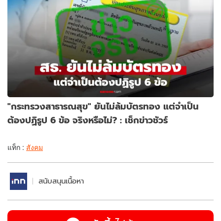
"กระทรวงสาธารณสุข" ยันไม่ล้มบัตรทอง แต่จำเป็น
ต้องปฏิรูป 6 ข้อ จริงหรือไม่? : เช็กข่าวชัวร์
แท็ก :
สังคม
สนับสนุนเนื้อหา