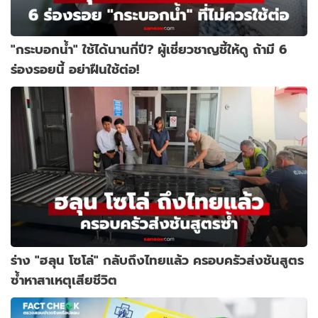
"กระบอกน้ำ" ใช้ได้นานกี่ปี? ผู้เชี่ยวชาญชี้ให้ดู ถ้ามี 6
ร่องรอยนี้ อย่าฝืนใช้ต่อ!
ร่าง "ฮลุน โซโล่" กลับถึงไทยแล้ว ครอบครัวส่งชันสูตร
ซ้ำหาสาเหตุเสียชีวิต