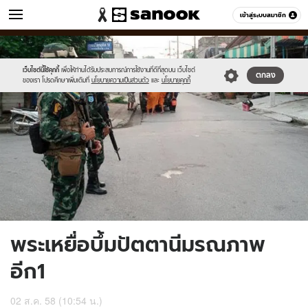
ข่าว
เข้าสู่ระบบสมาชิก
หมวดอื่นๆ
//s.isanook.com/ns/0/ud/368/1840423/636119-
Sanook
//s.isanook.com/sr/0/images/logo-
600
60
01.jpg
new-
sanook.png
เว็บไซต์นี้ใช้คุกกี้
เพื่อให้ท่านได้รับประสบการณ์การใช้งานที่ดีที่สุดบน เว็บไซต์
ตกลง
ของเรา โปรดศึกษาเพิ่มเติมที่
นโยบายความเป็นส่วนตัว
และ
นโยบายคุกกี้
พระเหยื่อบึ้มปัตตานีมรณภาพ
อีก1
02 ส.ค. 58 (10:54 น.)