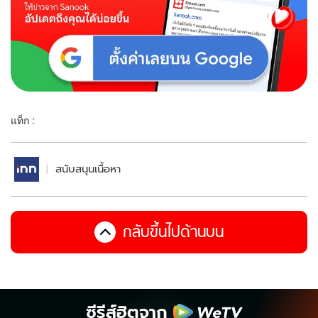
แท็ก :
สนับสนุนเนื้อหา
กลับขึ้นไปด้านบน
ซีรีส์ฮิตจาก