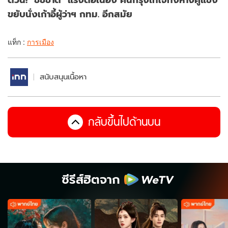
ขยับนั่งเก้าอี้ผู้ว่าฯ กทม. อีกสมัย
แท็ก :
การเมือง
สนับสนุนเนื้อหา
กลับขึ้นไปด้านบน
ซีรีส์ฮิตจาก