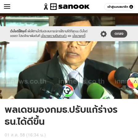
ข่าว
เข้าสู่ระบบสมาชิก
หมวดอื่นๆ
//s.isanook.com/ns/0/ud/368/1840234/636051-
Sanook
//s.isanook.com/sr/0/images/logo-
600
60
01.jpg
new-
sanook.png
เว็บไซต์นี้ใช้คุกกี้
เพื่อให้ท่านได้รับประสบการณ์การใช้งานที่ดีที่สุดบน เว็บไซต์
ตกลง
ของเรา โปรดศึกษาเพิ่มเติมที่
นโยบายความเป็นส่วนตัว
และ
นโยบายคุกกี้
พลเดชมองกมธ.ปรับแก้ร่างร
ธน.ได้ดีขึ้น
01 ส.ค. 58 (16:34 น.)