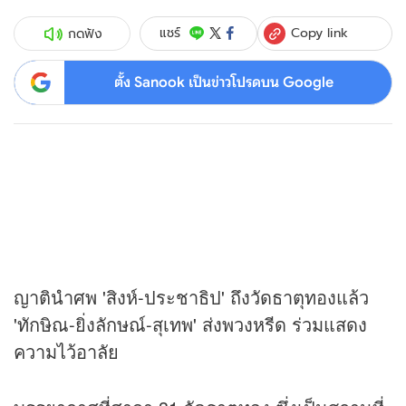
Copy link
แชร์
กดฟัง
ตั้ง Sanook เป็นข่าวโปรดบน Google
ญาตินำศพ 'สิงห์-ประชาธิป' ถึงวัดธาตุทองแล้ว
'ทักษิณ-ยิ่งลักษณ์-สุเทพ' ส่งพวงหรีด ร่วมแสดง
ความไว้อาลัย