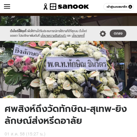
ข่าว
เข้าสู่ระบบสมาชิก
หมวดอื่นๆ
//s.isanook.com/ns/0/ud/368/1840206/636042-
Sanook
//s.isanook.com/sr/0/images/logo-
600
60
01.jpg
new-
sanook.png
เว็บไซต์นี้ใช้คุกกี้
เพื่อให้ท่านได้รับประสบการณ์การใช้งานที่ดีที่สุดบน เว็บไซต์
ตกลง
ของเรา โปรดศึกษาเพิ่มเติมที่
นโยบายความเป็นส่วนตัว
และ
นโยบายคุกกี้
ศพสิงห์ถึงวัดทักษิณ-สุเทพ-ยิง
ลักษณ์ส่งหรีดอาลัย
01 ส.ค. 58 (15:27 น.)