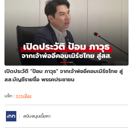
เปิดประวัติ "ป้อม ภาวุธ" จากเจ้าพ่ออีคอมเมิร์ซไทย สู่
สส.บัญชีรายชื่อ พรรคประชาชน
แท็ก :
การเมือง
สนับสนุนเนื้อหา