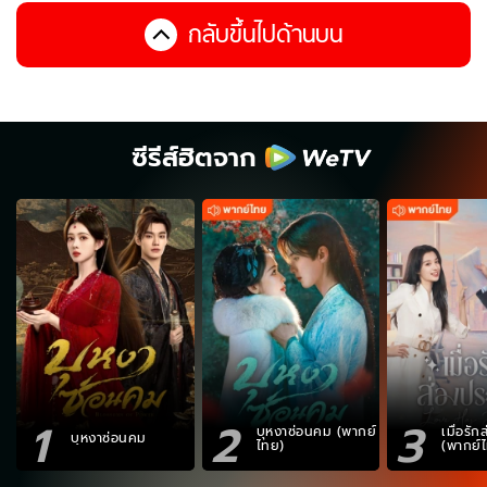
กลับขึ้นไปด้านบน
ซีรีส์ฮิตจาก
1
2
3
บุหงาซ่อนคม (พากย์
เมื่อรั
บุหงาซ่อนคม
ไทย)
(พากย์