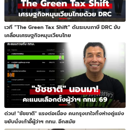
เวที “The Green Tax Shift” ดันระบบภาษี DRC ขับ
เคลื่อนเศรษฐกิจหมุนเวียนไทย
ด่วน! "ชัชชาติ" แรงต่อเนื่อง คนกรุงเทใจทิ้งห่างคู่แข่ง
ขยับนั่งเก้าอี้ผู้ว่าฯ กทม. อีกสมัย