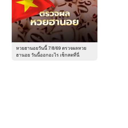
สัปดาห์
ของ
Sanook
ข่าว
 WeTV
หวยฮานอยวันนี้ 7/8/69 ตรวจผลหวย
ฮานอย วันนี้ออกอะไร เช็กสดที่นี่
ติดต่อโฆษณา
tencentthbd
sales@tencent.co.th
รา
ร้องเรียนเนื้อหาไม่เหมาะสม
แนะนำติชม แจ้งปัญหาการใช้งาน