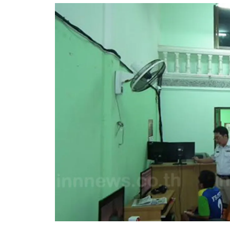
อัปเดตจีน
เช็กข่าวชัวร์
ติดตามสนุกโซเชี
ดาวน์โหลดสนุกแอปฟรี
สงวนลิขสิทธิ์ ©
2569
บริษัท อิมเมจ ฟิวเจอร์ (ประเทศไทย) จำกัด