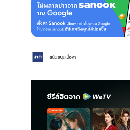
สนับสนุนเนื้อหา
ซีรีส์ฮิตจาก