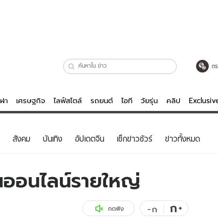
ตร
ีฬา
เศรษฐกิจ
ไลฟ์สไตล์
รถยนต์
ไอที
วัยรุ่น
คลิป
Exclusi
ตรวจหวย
ไลฟ์สไตล์
บันเทิงค
สังคม
บันเทิง
อัปเดตจีน
เช็กข่าวชัวร์
ข่าวทั้งหมด
ผู้หญิง
หนัง-ละคร
ผู้ชาย
เพลง
นออนไลน์รายใหญ่
ย
วัยรุ่น
เกมส์
ไอที
คลิป
ก
+
-
ก
กดฟัง
รถยนต์
พอดแคสต์