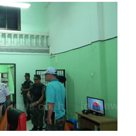
สุขภาพ
ดูทีวี
เที่ยว-กิน
WeTV
Tasteful Thailand
Exclusive
Sanook Choice
นิยาย
ยลได้ที่
ร่วมงานกับเ