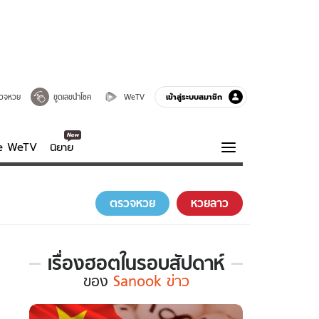
เข้าสู่ระบบสมาชิก
วจหวย
ขูดเลขนำโชค
WeTV
ve WeTV
นิยาย
รบรส
ความรู้รอบตัว
ตรวจหวย
หวยลาว
ฮาวทู
กูรู-รอบรู้
เรื่องฮอตในรอบสัปดาห์
เรื่อง
ของ
Sanook ข่าว
ฮอต
ใน
รอบ