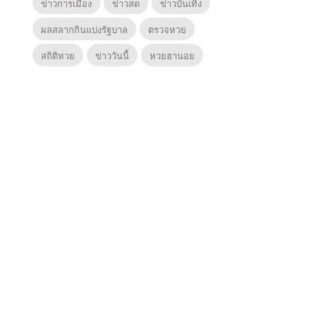
ข่าวการเมือง
ข่าวสด
ข่าวบันเทิง
ผลสลากกินแบ่งรัฐบาล
ตรวจหวย
สถิติหวย
ข่าววันนี้
หวยฮานอย