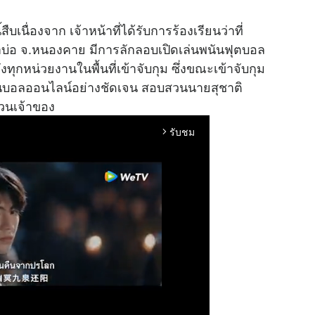
บเนื่องจาก เจ้าหน้าที่ได้รับการร้องเรียนว่าที่
อ อ.ท่าบ่อ จ.หนองคาย มีการลักลอบเปิดเล่นพนันฟุตบอล
ุกหน่วยงานในพื้นที่เข้าจับกุม ซึ่งขณะเข้าจับกุม
ันบอลออนไลน์อย่างชัดเจน สอบสวนนายสุชาติ
่วนเจ้าของ
รับชม
arrow_forward_ios