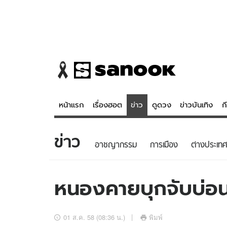
หน้าแรก
เรื่องฮอต
ข่าว
ดูดวง
ข่าวบันเทิง
ก
ข่าว
ข่าว
ดูดวง - 
อาชญากรรม
การเมือง
ต่างประเทศ
เรื่องฮอต
ดูดวง
ข่าว
หวยไทย
หนองคายบุกจับบ่อ
ข่าวบันเทิง
สถิติหวยไท
ข่าวกีฬา
หวยลาว
01 ส.ค. 58 (08:36 น.)
พิมพ์
ข่าวเศรษฐกิจ