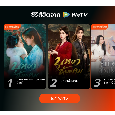
ซีรีส์ฮิตจาก
1
2
3
บุหงาซ่อนคม (พากย์
เมื่อรั
บุหงาซ่อนคม
ไทย)
(พากย์
ไปที่ WeTV