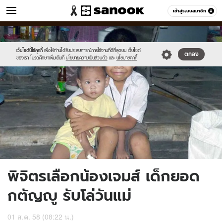
ข่าว
เข้าสู่ระบบสมาชิก
หมวดอื่นๆ
//s.isanook.com/ns/0/ud/368/1840002/dedws.jpg
Sanook
//s.isanook.com/sr/0/images/logo-
600
60
new-
sanook.png
เว็บไซต์นี้ใช้คุกกี้
เพื่อให้ท่านได้รับประสบการณ์การใช้งานที่ดีที่สุดบน เว็บไซต์
ตกลง
ของเรา โปรดศึกษาเพิ่มเติมที่
นโยบายความเป็นส่วนตัว
และ
นโยบายคุกกี้
พิจิตรเลือกน้องเจมส์ เด็กยอด
กตัญญู รับโล่วันแม่
01 ส.ค. 58 (08:22 น.)