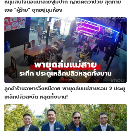
หนุ่มสิ้นใจนอนน้ำลายฟูมปาก ญาติคิดว่าป่วย สุดท้าย
เจอ "ผู้ร้าย" ซุกอยู่มุมห้อง
ลูกค้าร้านอาหารวิ่งหนีตาย พายุถล่มแม่สายรอบ 2 ประตู
เหล็กปลิวสะบัด หลุดทั้งบาน!