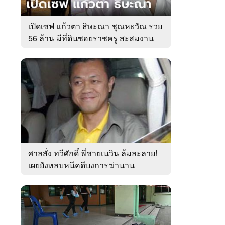
เปิดเซฟ แก้วตา ธิษะณา ชุณหะวัณ รวย
56 ล้าน มีที่ดินซอยราชครู สะสมงาน
ศิลป์
ศาลสั่ง ทวีศักดิ์ พี่ชายเนวิน ล้มละลาย!
เผยยังหลบหนีคดีบงการฆ่านาน
เกือบ10ปี