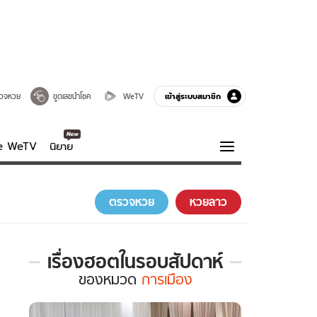
เข้าสู่ระบบสมาชิก
วจหวย
ขูดเลขนำโชค
WeTV
ve WeTV
นิยาย
รบรส
ความรู้รอบตัว
ตรวจหวย
หวยลาว
ฮาวทู
กูรู-รอบรู้
เรื่องฮอตในรอบสัปดาห์
เรื่อง
ของ
หมวด
การเมือง
ฮอต
ใน
รอบ