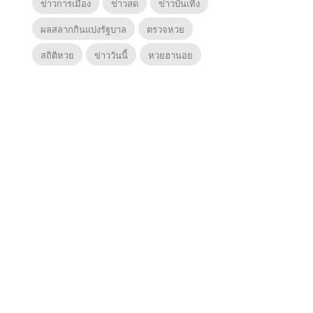
ข่าวการเมือง
ข่าวสด
ข่าวบันเทิง
ผลสลากกินแบ่งรัฐบาล
ตรวจหวย
สถิติหวย
ข่าววันนี้
หวยฮานอย