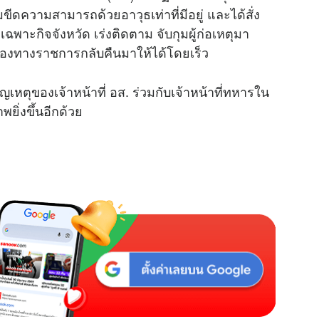
มขีดความสามารถด้วยอาวุธเท่าที่มีอยู่ และได้สั่ง
M
เฉพาะกิจจังหวัด เร่งติดตาม จับกุมผู้ก่อเหตุมา
u
องทางราชการกลับคืนมาให้ได้โดยเร็ว
t
e
เหตุของเจ้าหน้าที่ อส. ร่วมกับเจ้าหน้าที่ทหารใน
าพยิ่งขึ้นอีกด้วย