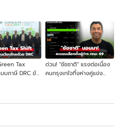
 Green Tax
ด่วน! "ชัชชาติ" แรงต่อเนื่อง
ระบบภาษี DRC ขับ
คนกรุงเทใจทิ้งห่างคู่แข่ง
ษฐกิจหมุนเวียน
ขยับนั่งเก้าอี้ผู้ว่าฯ กทม. อีก
สมัย