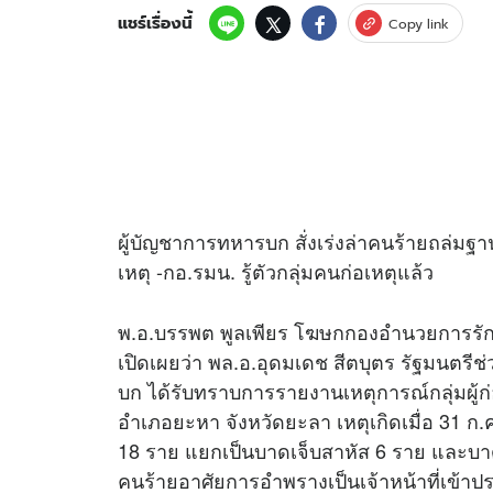
แชร์เรื่องนี้
Copy link
ผู้บัญชาการทหารบก สั่งเร่งล่าคนร้ายถล่มฐ
เหตุ -กอ.รมน. รู้ตัวกลุ่มคนก่อเหตุแล้ว
พ.อ.บรรพต พูลเพียร โฆษกกองอำนวยการรั
เปิดเผยว่า พล.อ.อุดมเดช สีตบุตร รัฐมนต
บก ได้รับทราบการรายงานเหตุการณ์กลุ่มผู้ก่
อำเภอยะหา จังหวัดยะลา เหตุเกิดเมื่อ 31 ก.ค.
18 ราย แยกเป็นบาดเจ็บสาหัส 6 ราย และบาดเจ
คนร้ายอาศัยการอำพรางเป็นเจ้าหน้าที่เข้าประ