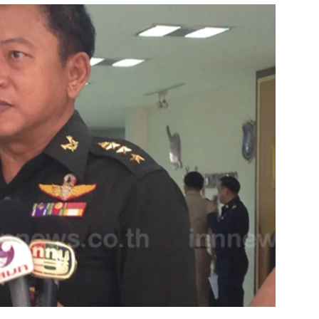
สุขภาพ
ดูทีวี
เที่ยว-กิน
WeTV
Tasteful Thailand
Exclusive
Sanook Choice
นิยาย
ยลได้ที่
ร่วมงานกับเ