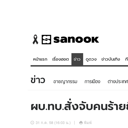
หน้าแรก
เรื่องฮอต
ข่าว
ดูดวง
ข่าวบันเทิง
ก
ข่าว
ข่าว
ดูดวง - 
อาชญากรรม
การเมือง
ต่างประเทศ
เรื่องฮอต
ดูดวง
ข่าว
หวยไทย
ผบ.ทบ.สั่งจับคนร้า
ข่าวบันเทิง
สถิติหวยไท
ข่าวกีฬา
หวยลาว
31 ก.ค. 58 (16:03 น.)
พิมพ์
ข่าวเศรษฐกิจ