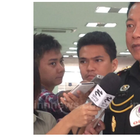
อัปเดตจีน
เช็กข่าวชัวร์
ติดตามสนุกโซเชี
ดาวน์โหลดสนุกแอปฟรี
สงวนลิขสิทธิ์ ©
2569
บริษัท อิมเมจ ฟิวเจอร์ (ประเทศไทย) จำกัด