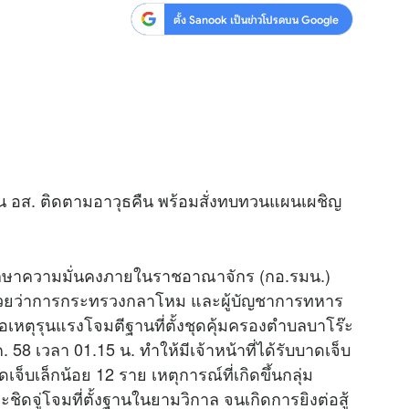
ตั้ง Sanook เป็นข่าวโปรดบน Google
าน อส. ติดตามอาวุธคืน พร้อมสั่งทบทวนแผนเผชิญ
กษาความมั่นคงภายในราชอาณาจักร (กอ.รมน.)
รีช่วยว่าการกระทรวงกลาโหม และผู้บัญชาการทหาร
อเหตุรุนแรงโจมตีฐานที่ตั้งชุดคุ้มครองตำบลบาโร๊ะ
 58 เวลา 01.15 น. ทำให้มีเจ้าหน้าที่ได้รับบาดเจ็บ
็บเล็กน้อย 12 ราย เหตุการณ์ที่เกิดขึ้นกลุ่ม
ชิดจู่โจมที่ตั้งฐานในยามวิกาล จนเกิดการยิงต่อสู้