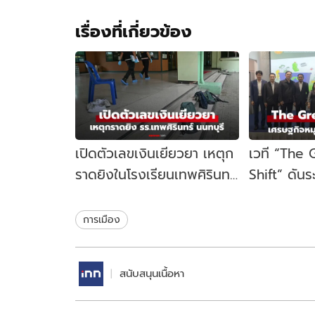
เรื่องที่เกี่ยวข้อง
เปิดตัวเลขเงินเยียวยา เหตุก
เวที “The
ราดยิงในโรงเรียนเทพศิรินทร์
Shift” ดัน
นนทบุรี รัฐบาลจ่ายเท่าไหร่?
เคลื่อนเศร
ไทย
การเมือง
สนับสนุนเนื้อหา