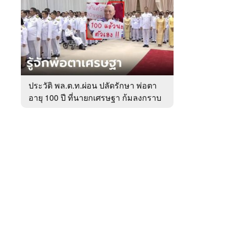
สัปดาห์
ของ
หมวด
การเมือง
 WeTV
ประวัติ พล.ต.ท.ผ่อน ปลัดรักษา พ่อตา
อายุ 100 ปี ที่นายกเศรษฐา ก้มลงกราบ
ติดต่อโฆษณา
ที่ตัก
tencentthbd
sales@tencent.co.th
รา
ร้องเรียนเนื้อหาไม่เหมาะสม
แนะนำติชม แจ้งปัญหาการใช้งาน