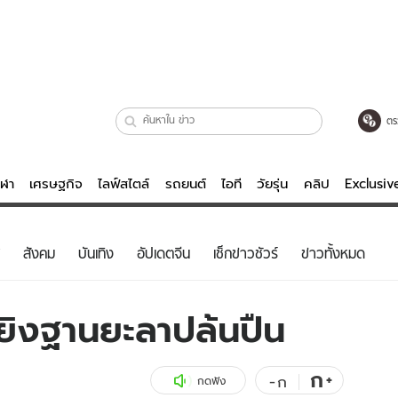
ตร
ีฬา
เศรษฐกิจ
ไลฟ์สไตล์
รถยนต์
ไอที
วัยรุ่น
คลิป
Exclusi
ตรวจหวย
ไลฟ์สไตล์
บันเทิงค
สังคม
บันเทิง
อัปเดตจีน
เช็กข่าวชัวร์
ข่าวทั้งหมด
ผู้หญิง
หนัง-ละคร
ผู้ชาย
เพลง
ยยิงฐานยะลาปล้นปืน
ย
วัยรุ่น
เกมส์
ไอที
คลิป
ก
+
-
ก
กดฟัง
รถยนต์
พอดแคสต์