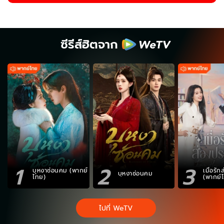
ซีรีส์ฮิตจาก
1
2
3
บุหงาซ่อนคม (พากย์
เมื่อรั
บุหงาซ่อนคม
ไทย)
(พากย์
ไปที่ WeTV