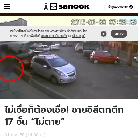
ข่าว
เข้าสู่ระบบสมาชิก
หมวดอื่นๆ
//s.isanook.com/ns/0/ud/367/1839762/news02.jpg
Sanook
//s.isanook.com/sr/0/images/logo-
600
60
new-
sanook.png
เว็บไซต์นี้ใช้คุกกี้
เพื่อให้ท่านได้รับประสบการณ์การใช้งานที่ดีที่สุดบน เว็บไซต์
ตกลง
ของเรา โปรดศึกษาเพิ่มเติมที่
นโยบายความเป็นส่วนตัว
และ
นโยบายคุกกี้
ไม่เชื่อก็ต้องเชื่อ! ชายชิลีตกตึก
17 ชั้น “ไม่ตาย”
31 ก.ค. 58 (14:38 น.)