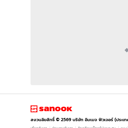
อัปเดตจีน
เช็กข่าวชัวร์
ติดตามสนุกโซเชี
ดาวน์โหลดสนุกแอปฟรี
สงวนลิขสิทธิ์ ©
2569
บริษัท อิมเมจ ฟิวเจอร์ (ประเทศไทย) จำกัด
สงวนลิขสิทธิ์ ©
2569
บริษัท อิมเมจ ฟิวเจอร์ (ประเ