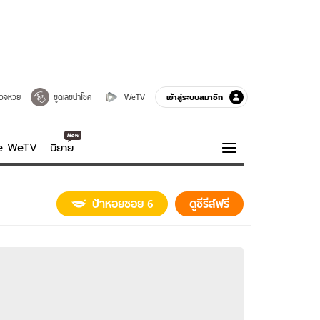
เข้าสู่ระบบสมาชิก
วจหวย
ขูดเลขนำโชค
WeTV
ve WeTV
นิยาย
รบรส
ความรู้รอบตัว
ป้าหอยซอย 6
ดูซีรีส์ฟรี
ฮาวทู
กูรู-รอบรู้