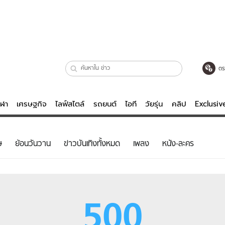
ตร
ีฬา
เศรษฐกิจ
ไลฟ์สไตล์
รถยนต์
ไอที
วัยรุ่น
คลิป
Exclusi
ตรวจหวย
ไลฟ์สไตล์
บันเทิงค
ษ
ย้อนวันวาน
ข่าวบันเทิงทั้งหมด
เพลง
หนัง-ละคร
ผู้หญิง
หนัง-ละคร
ผู้ชาย
เพลง
ย
วัยรุ่น
เกมส์
500
ไอที
คลิป
รถยนต์
พอดแคสต์