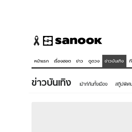
หน้าแรก
เรื่องฮอต
ข่าว
ดูดวง
ข่าวบันเทิง
ก
ข่าวบันเทิง
ข่าว
ดูดวง - 
เม้าท์กันทั้งเมือง
สกู๊ปพิเศ
เรื่องฮอต
ดูดวง
ข่าว
หวยไทย
ข่าวบันเทิง
สถิติหวยไท
ข่าวกีฬา
หวยลาว
ข่าวเศรษฐกิจ