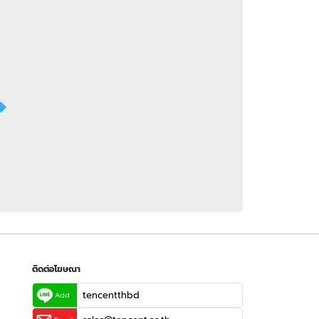
 WeTV
ติดต่อโฆษณา
tencentthbd
sales@tencent.co.th
รา
ร้องเรียนเนื้อหาไม่เหมาะสม
แนะนำติชม แจ้งปัญหาการใช้งาน
ติดต่อโฆษณา
tencentthbd
Add