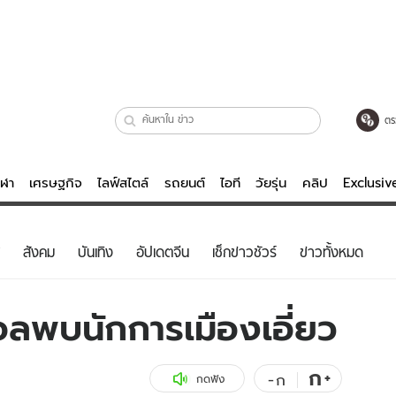
ตร
ีฬา
เศรษฐกิจ
ไลฟ์สไตล์
รถยนต์
ไอที
วัยรุ่น
คลิป
Exclusi
ตรวจหวย
ไลฟ์สไตล์
บันเทิงค
สังคม
บันเทิง
อัปเดตจีน
เช็กข่าวชัวร์
ข่าวทั้งหมด
ผู้หญิง
หนัง-ละคร
ผู้ชาย
เพลง
ลพบนักการเมืองเอี่ยว
ย
วัยรุ่น
เกมส์
ไอที
คลิป
ก
+
-
ก
กดฟัง
รถยนต์
พอดแคสต์