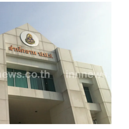
สุขภาพ
ดูทีวี
เที่ยว-กิน
WeTV
Tasteful Thailand
Exclusive
Sanook Choice
นิยาย
ยลได้ที่
ร่วมงานกับเ