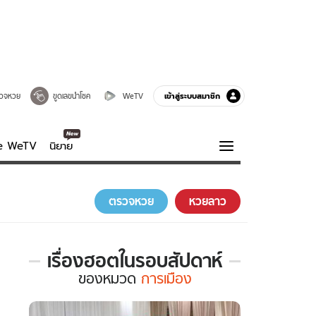
เข้าสู่ระบบสมาชิก
วจหวย
ขูดเลขนำโชค
WeTV
ve WeTV
นิยาย
รบรส
ความรู้รอบตัว
ตรวจหวย
หวยลาว
ฮาวทู
กูรู-รอบรู้
เรื่องฮอตในรอบสัปดาห์
เรื่อง
ของ
หมวด
การเมือง
ฮอต
ใน
รอบ