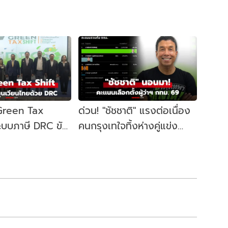
 Green Tax
ด่วน! "ชัชชาติ" แรงต่อเนื่อง
ระบบภาษี DRC ขับ
คนกรุงเทใจทิ้งห่างคู่แข่ง
ษฐกิจหมุนเวียน
ขยับนั่งเก้าอี้ผู้ว่าฯ กทม. อีก
สมัย