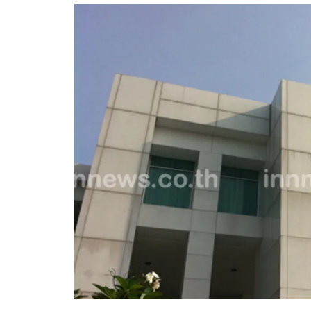
อัปเดตจีน
เช็กข่าวชัวร์
ติดตามสนุกโซเชี
ดาวน์โหลดสนุกแอปฟรี
สงวนลิขสิทธิ์ ©
2569
บริษัท อิมเมจ ฟิวเจอร์ (ประเทศไทย) จำกัด