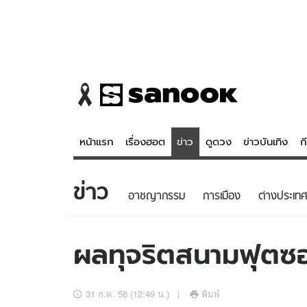
หน้าแรก
เรื่องฮอต
ข่าว
ดูดวง
ข่าวบันเทิง
ก
ข่าว
ข่าว
ดูดวง - 
อาชญากรรม
การเมือง
ต่างประเทศ
เรื่องฮอต
ดูดวง
ข่าว
หวยไทย
ผลทุจริตสนามฟุตซอ
ข่าวบันเทิง
สถิติหวยไท
ข่าวกีฬา
หวยลาว
31 ก.ค. 58 (12:49 น.)
พิมพ์
ข่าวเศรษฐกิจ