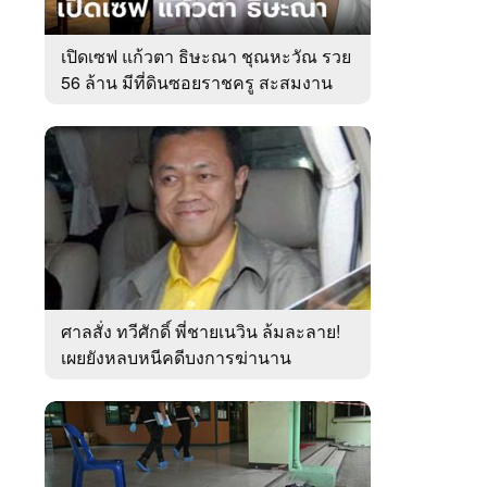
เปิดเซฟ แก้วตา ธิษะณา ชุณหะวัณ รวย
56 ล้าน มีที่ดินซอยราชครู สะสมงาน
ศิลป์
ศาลสั่ง ทวีศักดิ์ พี่ชายเนวิน ล้มละลาย!
เผยยังหลบหนีคดีบงการฆ่านาน
เกือบ10ปี