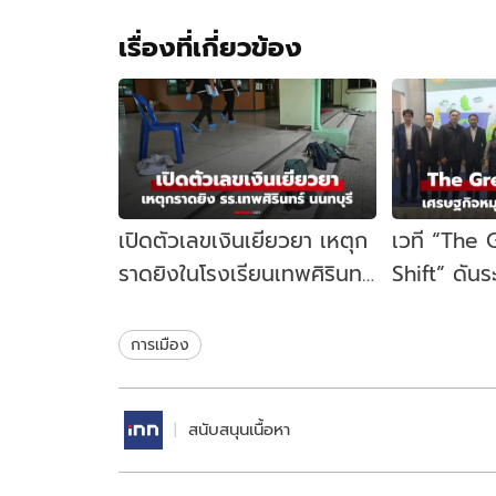
เรื่องที่เกี่ยวข้อง
เปิดตัวเลขเงินเยียวยา เหตุก
เวที “The
ราดยิงในโรงเรียนเทพศิรินทร์
Shift” ดัน
นนทบุรี รัฐบาลจ่ายเท่าไหร่?
เคลื่อนเศร
ไทย
การเมือง
สนับสนุนเนื้อหา