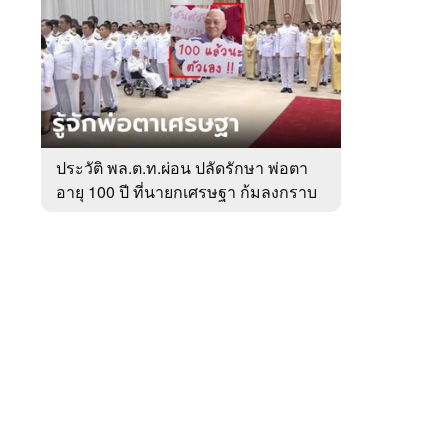
สัปดาห์
ของ
หมวด
การเมือง
 WeTV
ประวัติ พล.ต.ท.ผ่อน ปลัดรักษา พ่อตา
อายุ 100 ปี ที่นายกเศรษฐา ก้มลงกราบ
ติดต่อโฆษณา
ที่ตัก
tencentthbd
sales@tencent.co.th
รา
ร้องเรียนเนื้อหาไม่เหมาะสม
แนะนำติชม แจ้งปัญหาการใช้งาน