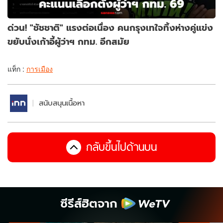
ด่วน! "ชัชชาติ" แรงต่อเนื่อง คนกรุงเทใจทิ้งห่างคู่แข่ง
ขยับนั่งเก้าอี้ผู้ว่าฯ กทม. อีกสมัย
แท็ก :
การเมือง
สนับสนุนเนื้อหา
กลับขึ้นไปด้านบน
ซีรีส์ฮิตจาก