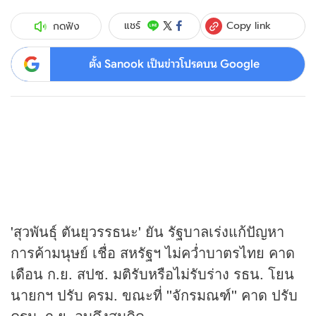
Copy link
แชร์
กดฟัง
ตั้ง Sanook เป็นข่าวโปรดบน Google
'สุวพันธุ์ ตันยุวรรธนะ' ยัน รัฐบาลเร่งแก้ปัญหา
การค้ามนุษย์ เชื่อ สหรัฐฯ ไม่คว่ำบาตรไทย คาด
เดือน ก.ย. สปช. มติรับหรือไม่รับร่าง รธน. โยน
นายกฯ ปรับ ครม. ขณะที่ ''จักรมณฑ์'' คาด ปรับ
ครม. ก.ย. อุบดึงสมคิด