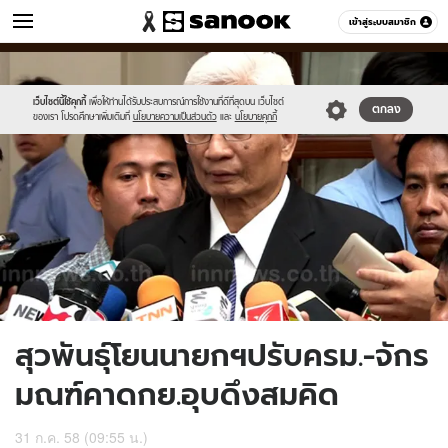
ข่าว
เข้าสู่ระบบสมาชิก
หมวดอื่นๆ
//s.isanook.com/ns/0/ud/367/1839546/635778-
Sanook
//s.isanook.com/sr/0/images/logo-
600
60
01.jpg
new-
sanook.png
เว็บไซต์นี้ใช้คุกกี้
เพื่อให้ท่านได้รับประสบการณ์การใช้งานที่ดีที่สุดบน เว็บไซต์
ตกลง
ของเรา โปรดศึกษาเพิ่มเติมที่
นโยบายความเป็นส่วนตัว
และ
นโยบายคุกกี้
สุวพันธุ์โยนนายกฯปรับครม.-จักร
มณฑ์คาดกย.อุบดึงสมคิด
31 ก.ค. 58 (09:55 น.)