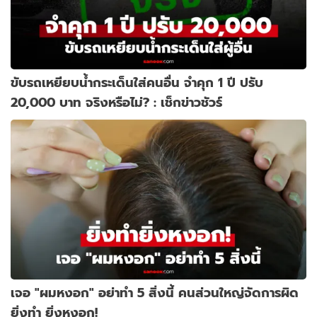
ขับรถเหยียบน้ำกระเด็นใส่คนอื่น จำคุก 1 ปี ปรับ
20,000 บาท จริงหรือไม่? : เช็กข่าวชัวร์
เจอ "ผมหงอก" อย่าทำ 5 สิ่งนี้ คนส่วนใหญ่จัดการผิด
ยิ่งทำ ยิ่งหงอก!