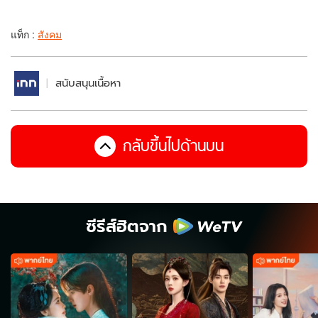
แท็ก :
สังคม
สนับสนุนเนื้อหา
กลับขึ้นไปด้านบน
ซีรีส์ฮิตจาก