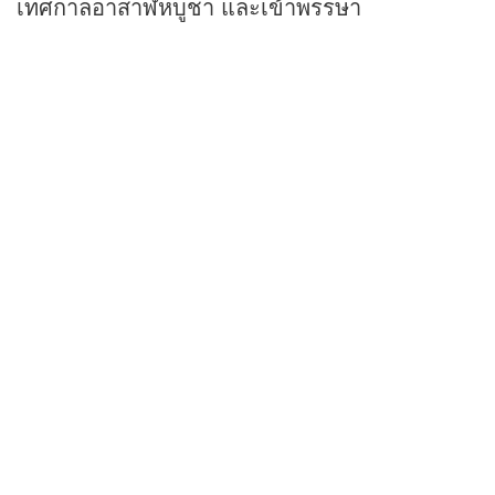
เทศกาลอาสาฬหบูชา และเข้าพรรษา