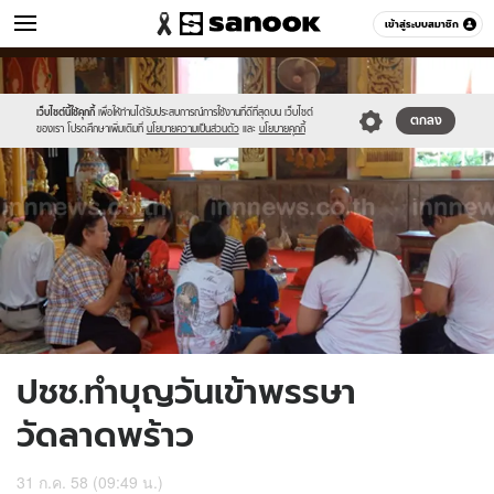
ข่าว
เข้าสู่ระบบสมาชิก
หมวดอื่นๆ
//s.isanook.com/ns/0/ud/367/1839534/635775-
Sanook
//s.isanook.com/sr/0/images/logo-
600
60
01.jpg
new-
sanook.png
เว็บไซต์นี้ใช้คุกกี้
เพื่อให้ท่านได้รับประสบการณ์การใช้งานที่ดีที่สุดบน เว็บไซต์
ตกลง
ของเรา โปรดศึกษาเพิ่มเติมที่
นโยบายความเป็นส่วนตัว
และ
นโยบายคุกกี้
ปชช.ทำบุญวันเข้าพรรษา
วัดลาดพร้าว
31 ก.ค. 58 (09:49 น.)