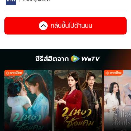
กลับขึ้นไปด้านบน
ซีรีส์ฮิตจาก