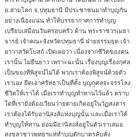
อ.สามโคก จ.ปทุมธานี มีประชาชนมาทำบุญกัน
อย่างเนืองแน่น ทำให้บรรยากาศการทำบุญ
เปรียบเสมือนวันครอบครัว ด้าน พระราชวรเมธา
จารย์ เจ้าคณะจังหวัดปทุมธานี ฝ่ายธรรมยุต เจ้า
อาวาสวัดโบสถ์ เปิดเผยว่า เนื่องจากชีวิตของคน
เรานั้น ไม่ยืนยาว เพราะฉะนั้น เรื่องบุญเรื่องกุศล
เป็นของที่พิสูจน์ไม่ได้ พวกเราต้องพิสูจน์ด้วยตัว
เราเอง ยึดเอาศรัทธาเป็นที่ตั้ง บุญกุศลจะจรรโลง
ชีวิตให้เราได้ เมื่อเราทำบุญทำทานไว้แล้ว ตราบ
ใดที่เรายังต้องเวียนว่ายตายเกิดอยู่ในวัฏสงสาร
เราต้องได้รับอานิสงส์แห่งบุญนั้น และเมื่อเราได้
ทำบุญให้ทาน ย่อมมีอานิสงส์อยู่ในตัวเราเสมอ
สงขลาชาวพุทธฯแห่ทำบุญตักบาตรคับคั่ง