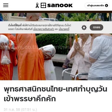
ข่าว
เข้าสู่ระบบสมาชิก
หมวดอื่นๆ
//s.isanook.com/ns/0/ud/367/1839462/635745-
Sanook
//s.isanook.com/sr/0/images/logo-
600
60
01.jpg
new-
sanook.png
เว็บไซต์นี้ใช้คุกกี้
เพื่อให้ท่านได้รับประสบการณ์การใช้งานที่ดีที่สุดบน เว็บไซต์
ตกลง
ของเรา โปรดศึกษาเพิ่มเติมที่
นโยบายความเป็นส่วนตัว
และ
นโยบายคุกกี้
พุทธศาสนิกชนไทย-เทศทำบุญวัน
เข้าพรรษาคึกคัก
31 ก.ค. 58 (07:51 น.)