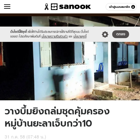
ข่าว
เข้าสู่ระบบสมาชิก
หมวดอื่นๆ
//s.isanook.com/ns/0/ud/367/1839458/635744-
Sanook
//s.isanook.com/sr/0/images/logo-
600
60
01.jpg
new-
sanook.png
เว็บไซต์นี้ใช้คุกกี้
เพื่อให้ท่านได้รับประสบการณ์การใช้งานที่ดีที่สุดบน เว็บไซต์
ตกลง
ของเรา โปรดศึกษาเพิ่มเติมที่
นโยบายความเป็นส่วนตัว
และ
นโยบายคุกกี้
วางบึ้มยิงถล่มชุดคุ้มครอง
หมู่บ้านยะลาเจ็บกว่า10
31 ก.ค. 58 (07:48 น.)