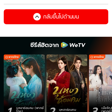
กลับขึ้นไปด้านบน
ซีรีส์ฮิตจาก
1
2
3
บุหงาซ่อนคม (พากย์
เมื่อรั
บุหงาซ่อนคม
ไทย)
(พากย์