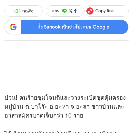
Copy link
แชร์
กดฟัง
ตั้ง Sanook เป็นข่าวโปรดบน Google
ป่วน! คนร้ายซุ่มโจมตีและวางระเบิดชุดคุ้มครอง
หมู่บ้าน ต.บาโร๊ะ อ.ยะหา จ.ยะลา ชาวบ้านและ
อาสาสมัครบาดเจ็บกว่า 10 ราย