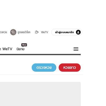
เข้าสู่ระบบสมาชิก
วจหวย
ขูดเลขนำโชค
WeTV
ve WeTV
นิยาย
รบรส
ความรู้รอบตัว
ตรวจหวย
หวยลาว
ฮาวทู
กูรู-รอบรู้