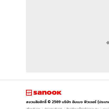
อัปเดตจีน
เช็กข่าวชัวร์
ติดตามสนุกโซเชี
ดาวน์โหลดสนุกแอปฟรี
สงวนลิขสิทธิ์ ©
2569
บริษัท อิมเมจ ฟิวเจอร์ (ประเทศไทย) จำกัด
สงวนลิขสิทธิ์ ©
2569
บริษัท อิมเมจ ฟิวเจอร์ (ประเ