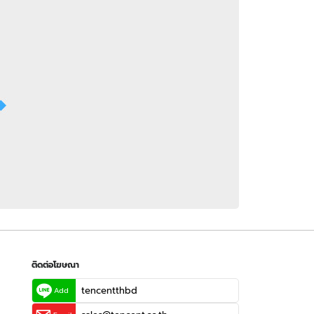
 WeTV
ติดต่อโฆษณา
tencentthbd
sales@tencent.co.th
รา
ร้องเรียนเนื้อหาไม่เหมาะสม
แนะนำติชม แจ้งปัญหาการใช้งาน
ติดต่อโฆษณา
tencentthbd
Add