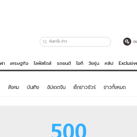
ตร
ีฬา
เศรษฐกิจ
ไลฟ์สไตล์
รถยนต์
ไอที
วัยรุ่น
คลิป
Exclusi
ตรวจหวย
ไลฟ์สไตล์
บันเทิงค
สังคม
บันเทิง
อัปเดตจีน
เช็กข่าวชัวร์
ข่าวทั้งหมด
ผู้หญิง
หนัง-ละคร
ผู้ชาย
เพลง
ย
วัยรุ่น
เกมส์
500
ไอที
คลิป
รถยนต์
พอดแคสต์