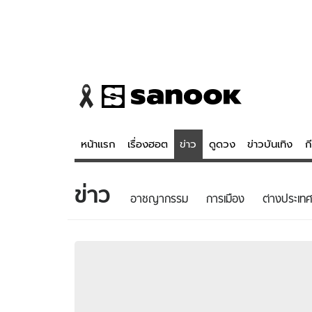
หน้าแรก
เรื่องฮอต
ข่าว
ดูดวง
ข่าวบันเทิง
ก
ข่าว
ข่าว
ดูดวง - 
อาชญากรรม
การเมือง
ต่างประเทศ
เรื่องฮอต
ดูดวง
ข่าว
หวยไทย
ข่าวบันเทิง
สถิติหวยไท
ข่าวกีฬา
หวยลาว
ข่าวเศรษฐกิจ