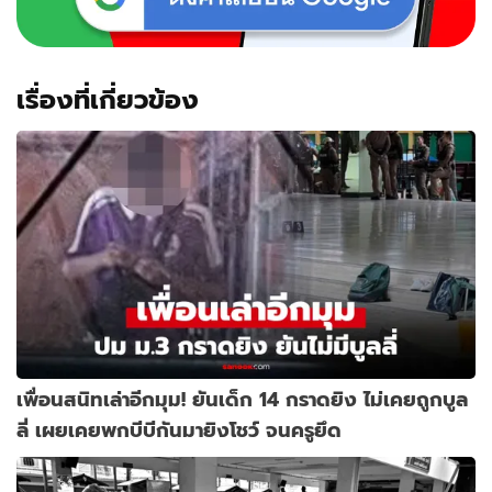
เรื่องที่เกี่ยวข้อง
เพื่อนสนิทเล่าอีกมุม! ยันเด็ก 14 กราดยิง ไม่เคยถูกบูล
ลี่ เผยเคยพกบีบีกันมายิงโชว์ จนครูยึด