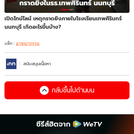
เปิดไทม์ไลน์ เหตุกราดยิงภายในโรงเรียนเทพศิรินทร์
นนทบุรี เกิดอะไรขึ้นบ้าง?
แท็ก :
อาชญากรรม
สนับสนุนเนื้อหา
กลับขึ้นไปด้านบน
ซีรีส์ฮิตจาก