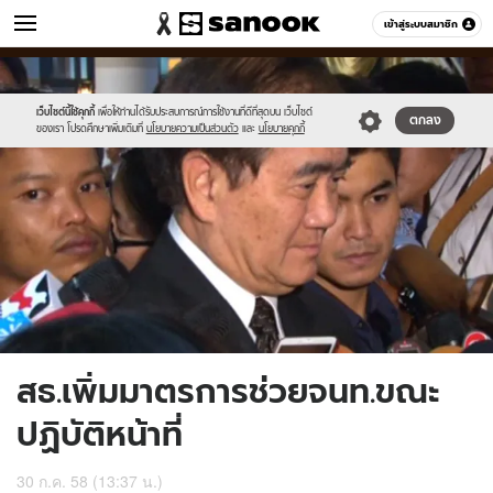
ข่าว
เข้าสู่ระบบสมาชิก
หมวดอื่นๆ
//s.isanook.com/ns/0/ud/367/1839158/635636-
Sanook
//s.isanook.com/sr/0/images/logo-
600
60
01.jpg
new-
sanook.png
เว็บไซต์นี้ใช้คุกกี้
เพื่อให้ท่านได้รับประสบการณ์การใช้งานที่ดีที่สุดบน เว็บไซต์
ตกลง
ของเรา โปรดศึกษาเพิ่มเติมที่
นโยบายความเป็นส่วนตัว
และ
นโยบายคุกกี้
สธ.เพิ่มมาตรการช่วยจนท.ขณะ
ปฏิบัติหน้าที่
30 ก.ค. 58 (13:37 น.)