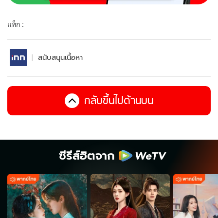
แท็ก :
สนับสนุนเนื้อหา
กลับขึ้นไปด้านบน
ซีรีส์ฮิตจาก