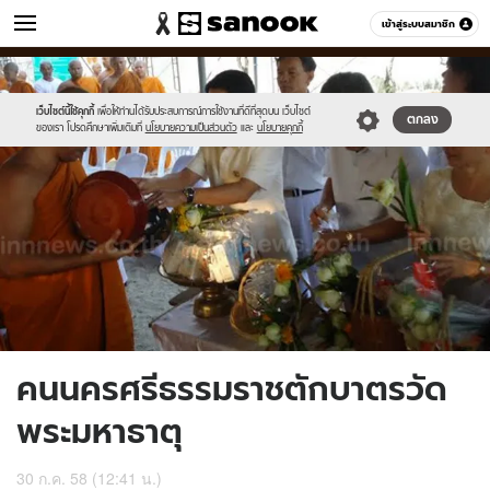
ข่าว
เข้าสู่ระบบสมาชิก
หมวดอื่นๆ
//s.isanook.com/ns/0/ud/367/1839114/635613-
Sanook
//s.isanook.com/sr/0/images/logo-
600
60
01.jpg
new-
sanook.png
เว็บไซต์นี้ใช้คุกกี้
เพื่อให้ท่านได้รับประสบการณ์การใช้งานที่ดีที่สุดบน เว็บไซต์
ตกลง
ของเรา โปรดศึกษาเพิ่มเติมที่
นโยบายความเป็นส่วนตัว
และ
นโยบายคุกกี้
คนนครศรีธรรมราชตักบาตรวัด
พระมหาธาตุ
30 ก.ค. 58 (12:41 น.)