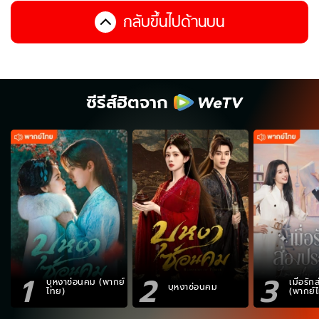
กลับขึ้นไปด้านบน
ซีรีส์ฮิตจาก
1
2
3
บุหงาซ่อนคม (พากย์
เมื่อรั
บุหงาซ่อนคม
ไทย)
(พากย์