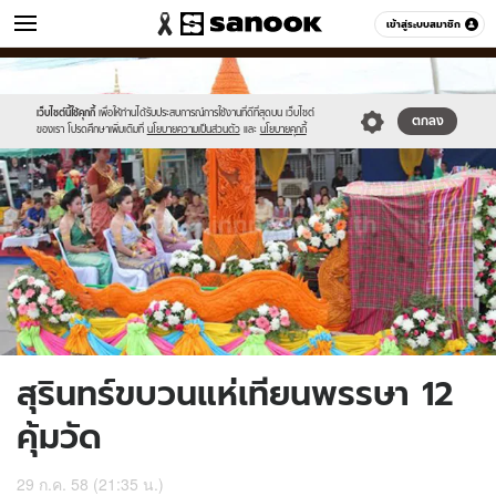
ข่าว
เข้าสู่ระบบสมาชิก
หมวดอื่นๆ
//s.isanook.com/ns/0/ud/367/1838858/635526-
Sanook
//s.isanook.com/sr/0/images/logo-
600
60
01.jpg
new-
sanook.png
เว็บไซต์นี้ใช้คุกกี้
เพื่อให้ท่านได้รับประสบการณ์การใช้งานที่ดีที่สุดบน เว็บไซต์
ตกลง
ของเรา โปรดศึกษาเพิ่มเติมที่
นโยบายความเป็นส่วนตัว
และ
นโยบายคุกกี้
สุรินทร์ขบวนแห่เทียนพรรษา 12
คุ้มวัด
29 ก.ค. 58 (21:35 น.)