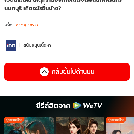
นนทบุรี เกิดอะไรขึ้นบ้าง?
แท็ก :
อาชญากรรม
สนับสนุนเนื้อหา
กลับขึ้นไปด้านบน
ซีรีส์ฮิตจาก