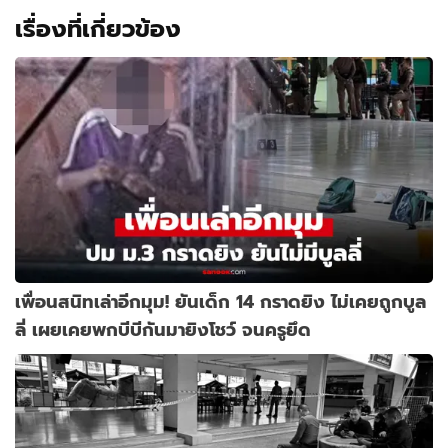
เรื่องที่เกี่ยวข้อง
เพื่อนสนิทเล่าอีกมุม! ยันเด็ก 14 กราดยิง ไม่เคยถูกบูล
ลี่ เผยเคยพกบีบีกันมายิงโชว์ จนครูยึด