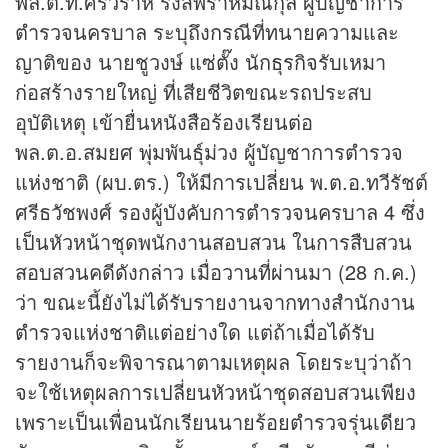
พล.ต.ท.ศรีวราห์ รังสิพราหมณกุล ผู้บัญชาการ
ตำรวจนครบาล ระบุถึงกรณีที่ทนายความและ
ญาติของ นายชูวงษ์ แซ่ตั๊ง นัก
ธุรกิจ
รับเหมา
ก่อสร้างรายใหญ่ ที่เสียชีวิตขณะรถประสบ
อุบัติเหตุ เข้ายื่นหนังสือร้องเรียนต่อ
พล.ต.อ.สมยศ พุ่มพันธุ์ม่วง ผู้บัญชาการตำรวจ
แห่งชาติ (ผบ.ตร.) ให้มีการเปลี่ยน พ.ต.อ.ทวีรัชต์
ศรีธวัชพงศ์ รองผู้บังคับการตำรวจนครบาล 4 ซึ่ง
เป็นหัวหน้าชุดพนักงานสอบสวน ในการสืบสวน
สอบสวนคดีดังกล่าว เมื่อวานที่ผ่านมา (28 ก.ค.)
ว่า ขณะนี้ยังไม่ได้รับรายงานจากทางสำนักงาน
ตำรวจแห่งชาติแต่อย่างใด แต่ถ้าเมื่อได้รับ
รายงานก็จะพิจารณาตามเหตุผล โดยระบุว่าถ้า
จะใช้เหตุผลการเปลี่ยนหัวหน้าชุดสอบสวนเพียง
เพราะเป็นเพื่อนนักเรียนนายร้อยตำรวจรุ่นเดียว