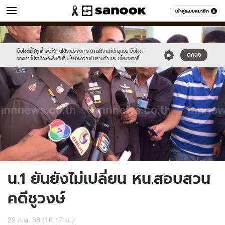
ข่าว
เข้าสู่ระบบสมาชิก
หมวดอื่นๆ
//s.isanook.com/ns/0/ud/367/1838682/635444-
Sanook
//s.isanook.com/sr/0/images/logo-
600
60
01.jpg
new-
sanook.png
เว็บไซต์นี้ใช้คุกกี้
เพื่อให้ท่านได้รับประสบการณ์การใช้งานที่ดีที่สุดบน เว็บไซต์
ตกลง
ของเรา โปรดศึกษาเพิ่มเติมที่
นโยบายความเป็นส่วนตัว
และ
นโยบายคุกกี้
น.1 ยันยังไม่เปลี่ยน หน.สอบสวน
คดีชูวงษ์
29 ก.ค. 58 (16:17 น.)