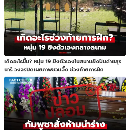
เกิดอะไรขึ้น? หนุ่ม 19 ยิงตัวเองในสนามยิงปืนค่ายสุร
นารี วงจรปิดเผยภาพชวนอึ้ง ช่วงท้ายการฝึก