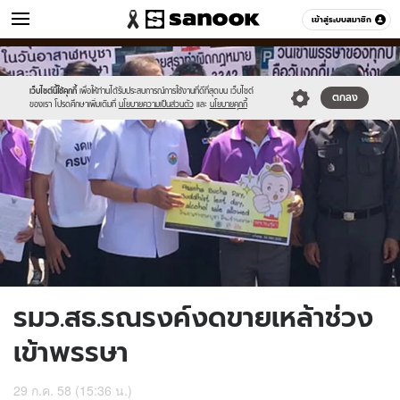
ข่าว
เข้าสู่ระบบสมาชิก
หมวดอื่นๆ
//s.isanook.com/ns/0/ud/367/1838638/635433-
Sanook
//s.isanook.com/sr/0/images/logo-
600
60
01.jpg
new-
sanook.png
เว็บไซต์นี้ใช้คุกกี้
เพื่อให้ท่านได้รับประสบการณ์การใช้งานที่ดีที่สุดบน เว็บไซต์
ตกลง
ของเรา โปรดศึกษาเพิ่มเติมที่
นโยบายความเป็นส่วนตัว
และ
นโยบายคุกกี้
รมว.สธ.รณรงค์งดขายเหล้าช่วง
เข้าพรรษา
29 ก.ค. 58 (15:36 น.)