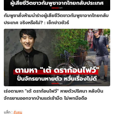
กัมพูชาสั่งห้ามนำร่างผู้เสียชีวิตชาวกัมพูชาจากไทยกลับ
ประเทศ จริงหรือไม่? : เช็กข่าวชัวร์
เร่งตามหา "เต้ ดราก้อนไฟว์" หายตัวปริศนา หลังปั่น
จักรยานออกจากบ้านแต่เช้ามืด ไม่พกมือถือ
แท็ก :
สังคม