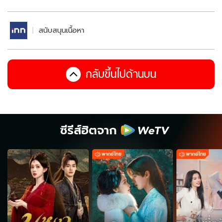
สนับสนุนเนื้อหา
กลับขึ้นไปด้านบน
ซีรีส์ฮิตจาก