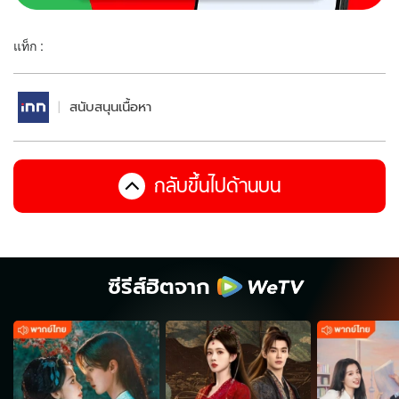
แท็ก :
สนับสนุนเนื้อหา
กลับขึ้นไปด้านบน
ซีรีส์ฮิตจาก