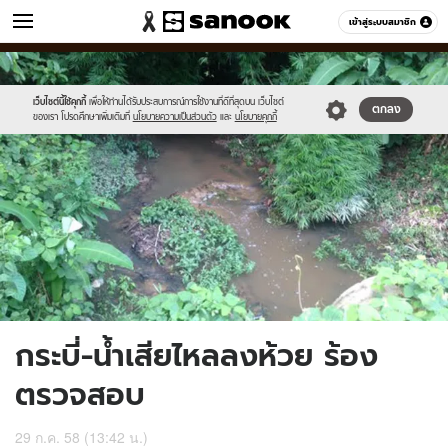
ข่าว
เข้าสู่ระบบสมาชิก
หมวดอื่นๆ
//s.isanook.com/ns/0/ud/367/1838590/635414-
Sanook
//s.isanook.com/sr/0/images/logo-
600
60
01.jpg
new-
sanook.png
เว็บไซต์นี้ใช้คุกกี้
เพื่อให้ท่านได้รับประสบการณ์การใช้งานที่ดีที่สุดบน เว็บไซต์
ตกลง
ของเรา โปรดศึกษาเพิ่มเติมที่
นโยบายความเป็นส่วนตัว
และ
นโยบายคุกกี้
กระบี่-น้ำเสียไหลลงห้วย ร้อง
ตรวจสอบ
29 ก.ค. 58 (13:42 น.)