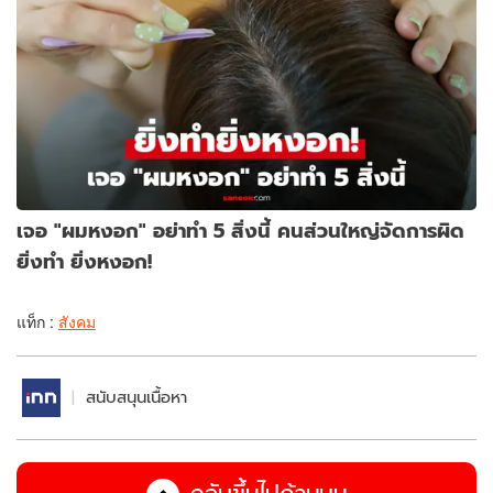
เจอ "ผมหงอก" อย่าทำ 5 สิ่งนี้ คนส่วนใหญ่จัดการผิด
ยิ่งทำ ยิ่งหงอก!
แท็ก :
สังคม
สนับสนุนเนื้อหา