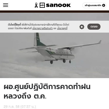
ข่าว
เข้าสู่ระบบสมาชิก
หมวดอื่นๆ
//s.isanook.com/ns/0/ud/367/1838258/635280-
Sanook
//s.isanook.com/sr/0/images/logo-
600
60
01.jpg
new-
sanook.png
เว็บไซต์นี้ใช้คุกกี้
เพื่อให้ท่านได้รับประสบการณ์การใช้งานที่ดีที่สุดบน เว็บไซต์
ตกลง
ของเรา โปรดศึกษาเพิ่มเติมที่
นโยบายความเป็นส่วนตัว
และ
นโยบายคุกกี้
ผอ.ศูนย์ปฏิบัติการคาดทำฝน
หลวงถึง ต.ค.
29 ก.ค. 58 (07:37 น.)