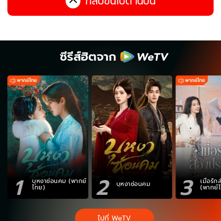
กลับขึ้นไปด้านบน
ซีรีส์ฮิตจาก
1
2
3
บุหงาซ่อนคม (พากย์
เมื่อรั
บุหงาซ่อนคม
ไทย)
(พากย์
ไปที่ WeTV