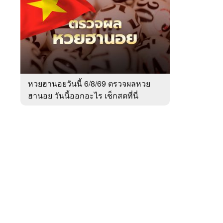
สัปดาห์
ของ
Sanook
ข่าว
 WeTV
หวยฮานอยวันนี้ 6/8/69 ตรวจผลหวย
ฮานอย วันนี้ออกอะไร เช็กสดที่นี่
ติดต่อโฆษณา
tencentthbd
sales@tencent.co.th
รา
ร้องเรียนเนื้อหาไม่เหมาะสม
แนะนำติชม แจ้งปัญหาการใช้งาน