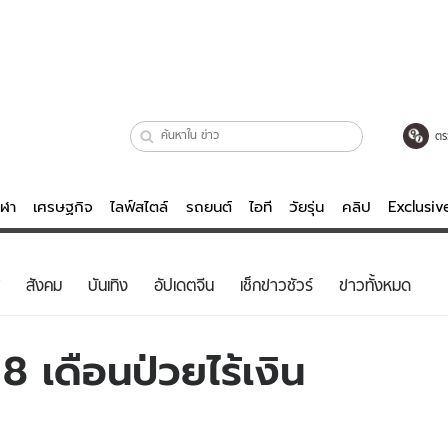
ตร
ีฬา
เศรษฐกิจ
ไลฟ์สไตล์
รถยนต์
ไอที
วัยรุ่น
คลิป
Exclusi
ตรวจหวย
ไลฟ์สไตล์
บันเทิงค
สังคม
บันเทิง
อัปเดตจีน
เช็กข่าวชัวร์
ข่าวทั้งหมด
ผู้หญิง
หนัง-ละคร
ผู้ชาย
เพลง
 เดือนป่วยไร้เงิน
ย
วัยรุ่น
เกมส์
ไอที
คลิป
รถยนต์
พอดแคสต์