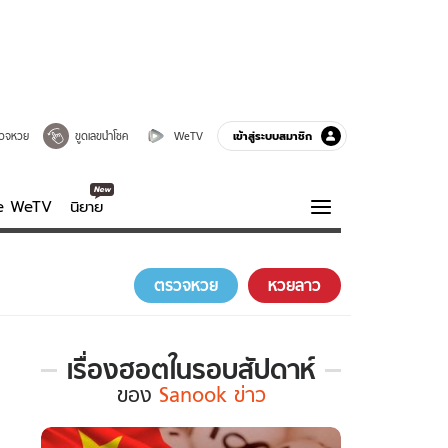
เข้าสู่ระบบสมาชิก
วจหวย
ขูดเลขนำโชค
WeTV
ve WeTV
นิยาย
รบรส
ความรู้รอบตัว
ตรวจหวย
หวยลาว
ฮาวทู
กูรู-รอบรู้
เรื่องฮอตในรอบสัปดาห์
เรื่อง
ของ
Sanook ข่าว
ฮอต
ใน
รอบ