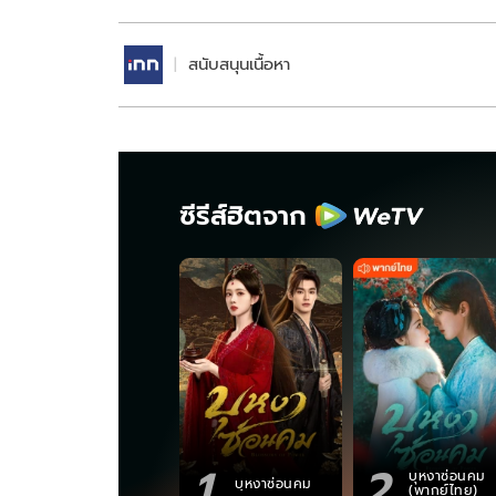
สนับสนุนเนื้อหา
ซีรีส์ฮิตจาก
1
2
บุหงาซ่อนคม
บุหงาซ่อนคม
(พากย์ไทย)