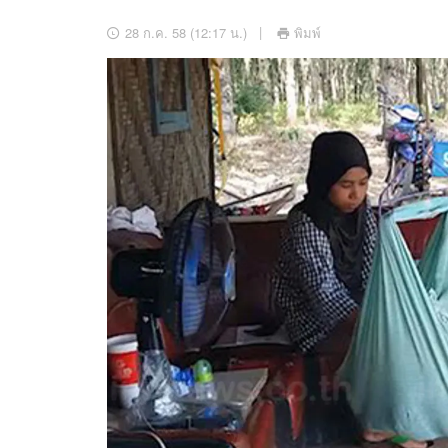
อัปเดตจีน
28 ก.ค. 58 (12:17 น.)
พิมพ์
เช็กข่าวชัวร์
ติดตามสนุกโซเชี
ดาวน์โหลดสนุกแอปฟรี
สงวนลิขสิทธิ์ ©
2569
บริษัท อิมเมจ ฟิวเจอร์ (ประเทศไทย) จำกัด