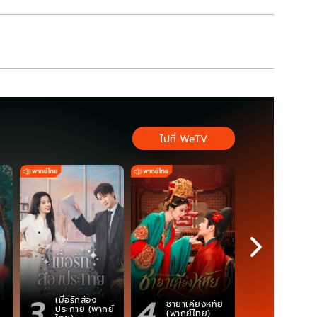
ไปที่ WeTV
3
4
5
เมื่อรักส่อง
ตำนานจอม
ชายาเคียงหทัย
ประกาย (พากย์
ภูตถังซาน
(พากย์ไทย)