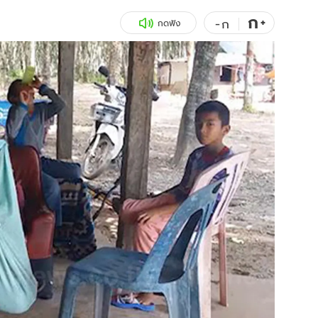
ก
สุขภาพ
+
ดูทีวี
-
ก
กดฟัง
เที่ยว-กิน
WeTV
Tasteful Thailand
Exclusive
Sanook Choice
นิยาย
ยลได้ที่
ร่วมงานกับเ