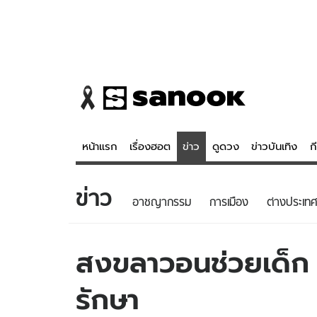
หน้าแรก
เรื่องฮอต
ข่าว
ดูดวง
ข่าวบันเทิง
ก
ข่าว
ข่าว
ดูดวง - 
อาชญากรรม
การเมือง
ต่างประเทศ
เรื่องฮอต
ดูดวง
ข่าว
หวยไทย
สงขลาวอนช่วยเด็ก 8
ข่าวบันเทิง
สถิติหวยไท
รักษา
ข่าวกีฬา
หวยลาว
ข่าวเศรษฐกิจ