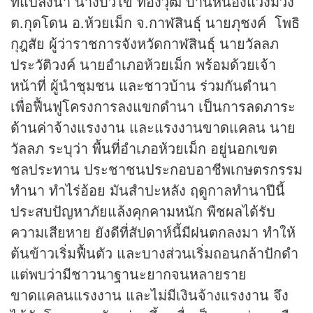
ที่แปลงนา นางบัวไข ทองวุฒิ บ้านหนองแวงม่วง
ต.กุดโดน อ.ห้วยเม็ก จ.กาฬสินธุ์ นายภุชงค์ โพธิ
กุฎสัย ผู้ว่าราชการจังหวัดกาฬสินธุ์ นายวัลลภ
ประวัติวงค์ นายอำเภอห้วยเม็ก พร้อมด้วยเจ้า
หน้าที่ ผู้นำชุมชน และชาวบ้าน ร่วมกันดำนา
เพื่อฟื้นฟูโครงการลงแขกดำนา เป็นการลดภาระ
ด้านค่าจ้างแรงงาน และแรงงานขาดแคลน นาย
วัลลภ ระบุว่า พื้นที่อำเภอห้วยเม็ก อยู่นอกเขต
ชลประทาน ประชาชนประกอบอาชีพเกษตรกรรม
ทำนา ทำไร่อ้อย มันสำปะหลัง ฤดูกาลทำนาปีนี้
ประสบปัญหาภัยแล้งคุกคามหนัก พืชผลได้รับ
ความเสียหาย ยังดีที่สัปดาห์นี้มีฝนตกลงมา ทำให้
ต้นข้าวเริ่มฟื้นตัว และบางส่วนเริ่มถอนกล้าปักดำ
แต่พบว่ามีชาวนาฐานะยากจนหลายราย
ขาดแคลนแรงงาน และไม่มีเงินจ้างแรงงาน จึง