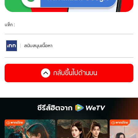
แท็ก :
สนับสนุนเนื้อหา
กลับขึ้นไปด้านบน
ซีรีส์ฮิตจาก