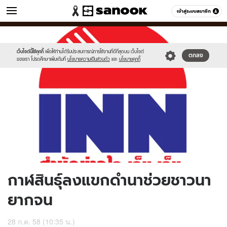
ข่าว
เข้าสู่ระบบสมาชิก
หมวดอื่นๆ
//s.isanook.com/ns/0/ud/367/1837710/635076-
Sanook
//s.isanook.com/sr/0/images/logo-
600
60
01.jpg
new-
sanook.png
เว็บไซต์นี้ใช้คุกกี้
เพื่อให้ท่านได้รับประสบการณ์การใช้งานที่ดีที่สุดบน เว็บไซต์
ตกลง
ของเรา โปรดศึกษาเพิ่มเติมที่
นโยบายความเป็นส่วนตัว
และ
นโยบายคุกกี้
กาฬสินธุ์ลงแขกดำนาช่วยชาวนา
ยากจน
28 ก.ค. 58 (10:35 น.)