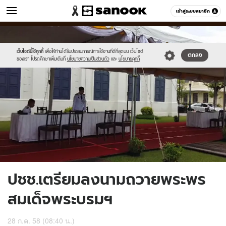
ข่าว
เข้าสู่ระบบสมาชิก
หมวดอื่นๆ
//s.isanook.com/ns/0/ud/367/1837638/635034-
Sanook
//s.isanook.com/sr/0/images/logo-
600
60
01.jpg
new-
sanook.png
เว็บไซต์นี้ใช้คุกกี้
เพื่อให้ท่านได้รับประสบการณ์การใช้งานที่ดีที่สุดบน เว็บไซต์
ตกลง
ของเรา โปรดศึกษาเพิ่มเติมที่
นโยบายความเป็นส่วนตัว
และ
นโยบายคุกกี้
ปชช.เตรียมลงนามถวายพระพร
สมเด็จพระบรมฯ
28 ก.ค. 58 (08:40 น.)