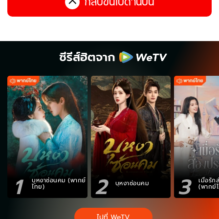
กลับขึ้นไปด้านบน
ซีรีส์ฮิตจาก
1
2
3
บุหงาซ่อนคม (พากย์
เมื่อรั
บุหงาซ่อนคม
ไทย)
(พากย์
ไปที่ WeTV