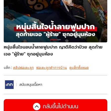
หนุ่มสิ้นใจนอนน้ำลายฟูมปาก ญาติคิดว่าป่วย สุดท้าย
เจอ "ผู้ร้าย" ซุกอยู่มุมห้อง
แท็ก :
คลิปพ่อเตะลูก
พ่อเตะลูกทำการบ้าน
ดูแท็กทั้งหมด
สนับสนุนเนื้อหา
กลับขึ้นไปด้านบน