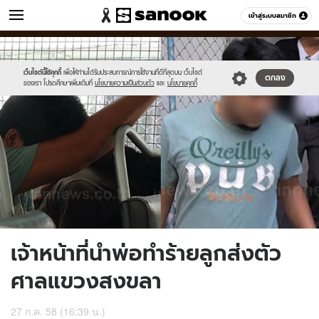
ข่าว
เข้าสู่ระบบสมาชิก
หมวดอื่นๆ
//s.isanook.com/ns/0/ud/367/1837402/222.jpg
Sanook
//s.isanook.com/sr/0/images/logo-
600
60
new-
sanook.png
เว็บไซต์นี้ใช้คุกกี้
เพื่อให้ท่านได้รับประสบการณ์การใช้งานที่ดีที่สุดบน เว็บไซต์
ตกลง
ของเรา โปรดศึกษาเพิ่มเติมที่
นโยบายความเป็นส่วนตัว
และ
นโยบายคุกกี้
เจ้าหน้าที่นำพ่อทำร้ายลูกส่งตัว
ศาลแขวงสงขลา
27 ก.ค. 58 (16:39 น.)