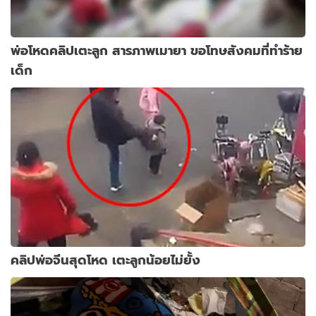
พ่อโหดคลิปเตะลูก สารภาพเมายา ขอโทษสังคมที่ทำร้าย
เด็ก
คลิปพ่อจีนสุดโหด เตะลูกน้อยไม่ยั้ง