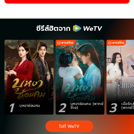
ซีรีส์ฮิตจาก
1
2
3
บุหงาซ่อนคม (พากย์
เมื่อรั
บุหงาซ่อนคม
ไทย)
(พากย์
ไปที่ WeTV