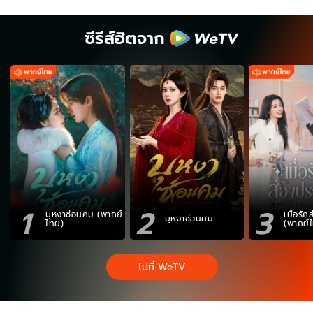
ซีรีส์ฮิตจาก
1
2
3
บุหงาซ่อนคม (พากย์
เมื่อรั
บุหงาซ่อนคม
ไทย)
(พากย์
ไปที่ WeTV