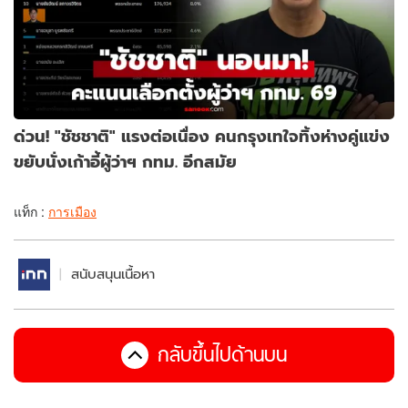
ด่วน! "ชัชชาติ" แรงต่อเนื่อง คนกรุงเทใจทิ้งห่างคู่แข่ง
ขยับนั่งเก้าอี้ผู้ว่าฯ กทม. อีกสมัย
แท็ก :
การเมือง
สนับสนุนเนื้อหา
กลับขึ้นไปด้านบน