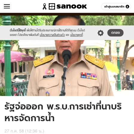
ข่าว
เข้าสู่ระบบสมาชิก
หมวดอื่นๆ
//s.isanook.com/ns/0/ud/367/1837242/634830-
Sanook
//s.isanook.com/sr/0/images/logo-
600
60
01.jpg
new-
sanook.png
เว็บไซต์นี้ใช้คุกกี้
เพื่อให้ท่านได้รับประสบการณ์การใช้งานที่ดีที่สุดบน เว็บไซต์
ตกลง
ของเรา โปรดศึกษาเพิ่มเติมที่
นโยบายความเป็นส่วนตัว
และ
นโยบายคุกกี้
รัฐจ่อออก พ.ร.บ.การเช่าที่นาบริ
หารจัดการน้ำ
27 ก.ค. 58 (12:36 น.)