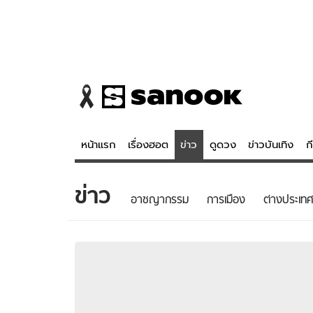
หน้าแรก
เรื่องฮอต
ข่าว
ดูดวง
ข่าวบันเทิง
ก
ข่าว
ข่าว
ดูดวง - 
อาชญากรรม
การเมือง
ต่างประเทศ
เรื่องฮอต
ดูดวง
ข่าว
หวยไทย
ข่าวบันเทิง
สถิติหวยไท
ข่าวกีฬา
หวยลาว
ข่าวเศรษฐกิจ