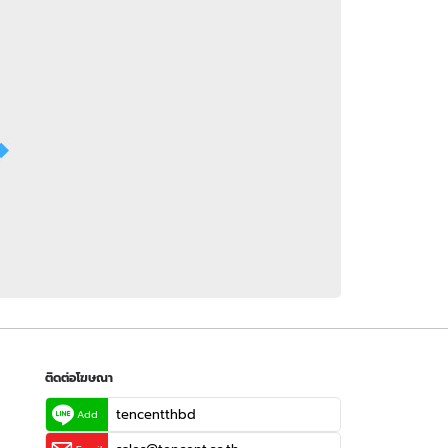
 WeTV
ติดต่อโฆษณา
tencentthbd
sales@tencent.co.th
รา
ร้องเรียนเนื้อหาไม่เหมาะสม
แนะนำติชม แจ้งปัญหาการใช้งาน
ติดต่อโฆษณา
tencentthbd
Add