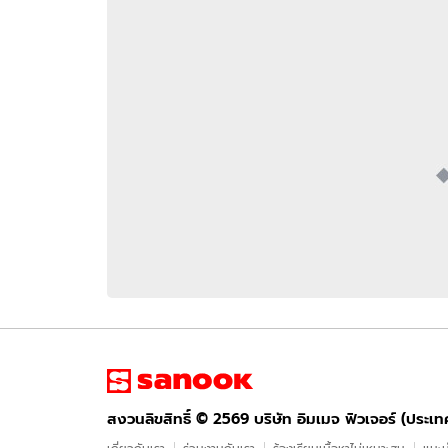
อัปเดตจีน
เช็กข่าวชัวร์
ติดตามสนุกโซเชี
ดาวน์โหลดสนุกแอปฟรี
สงวนลิขสิทธิ์ ©
2569
บริษัท อิมเมจ ฟิวเจอร์ (ประเทศไทย) จำกัด
สงวนลิขสิทธิ์ ©
2569
บริษัท อิมเมจ ฟิวเจอร์ (ประเ