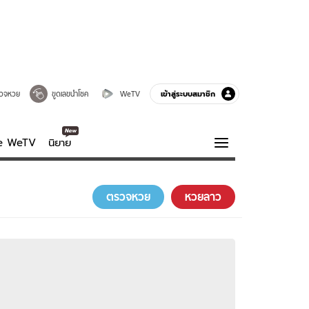
เข้าสู่ระบบสมาชิก
วจหวย
ขูดเลขนำโชค
WeTV
ve WeTV
นิยาย
รบรส
ความรู้รอบตัว
ตรวจหวย
หวยลาว
ฮาวทู
กูรู-รอบรู้