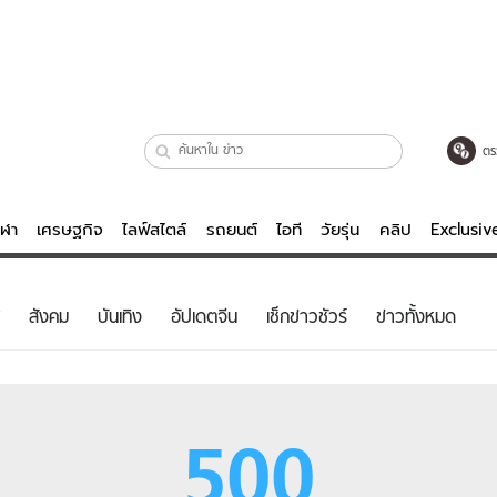
ตร
ีฬา
เศรษฐกิจ
ไลฟ์สไตล์
รถยนต์
ไอที
วัยรุ่น
คลิป
Exclusi
ตรวจหวย
ไลฟ์สไตล์
บันเทิงค
สังคม
บันเทิง
อัปเดตจีน
เช็กข่าวชัวร์
ข่าวทั้งหมด
ผู้หญิง
หนัง-ละคร
ผู้ชาย
เพลง
ย
วัยรุ่น
เกมส์
500
ไอที
คลิป
รถยนต์
พอดแคสต์