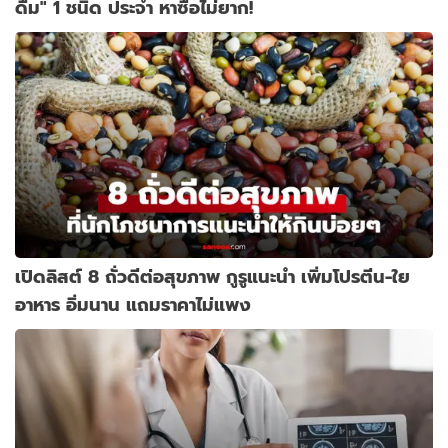
ดื่ม" 1 ชนิด ประจำ หาซื้อไม่ยาก!
เปิดลิสต์ 8 ถั่วดีต่อสุขภาพ กูรูแนะนำ เพิ่มโปรตีน-ใย
อาหาร อิ่มนาน แถมราคาไม่แพง