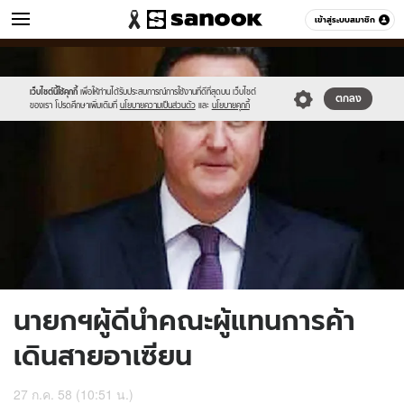
ข่าว
เข้าสู่ระบบสมาชิก
หมวดอื่นๆ
//s.isanook.com/ns/0/ud/367/1837086/634788-
Sanook
//s.isanook.com/sr/0/images/logo-
600
60
01.jpg
new-
sanook.png
เว็บไซต์นี้ใช้คุกกี้
เพื่อให้ท่านได้รับประสบการณ์การใช้งานที่ดีที่สุดบน เว็บไซต์
ตกลง
ของเรา โปรดศึกษาเพิ่มเติมที่
นโยบายความเป็นส่วนตัว
และ
นโยบายคุกกี้
นายกฯผู้ดีนำคณะผู้แทนการค้า
เดินสายอาเซียน
27 ก.ค. 58 (10:51 น.)