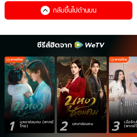
กลับขึ้นไปด้านบน
ซีรีส์ฮิตจาก
1
2
3
บุหงาซ่อนคม (พากย์
เมื่อรั
บุหงาซ่อนคม
ไทย)
(พากย์