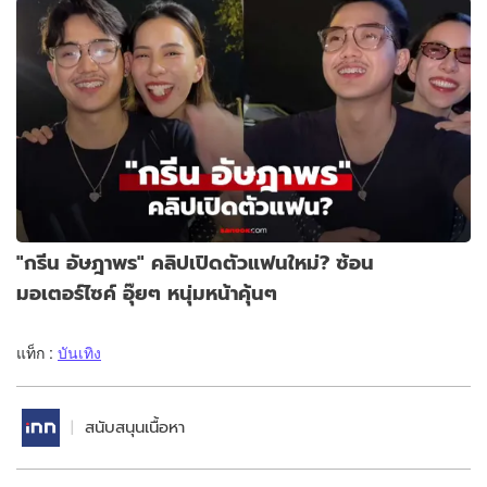
"กรีน อัษฎาพร" คลิปเปิดตัวแฟนใหม่? ซ้อน
มอเตอร์ไซค์ อุ๊ยๆ หนุ่มหน้าคุ้นๆ
แท็ก :
บันเทิง
สนับสนุนเนื้อหา