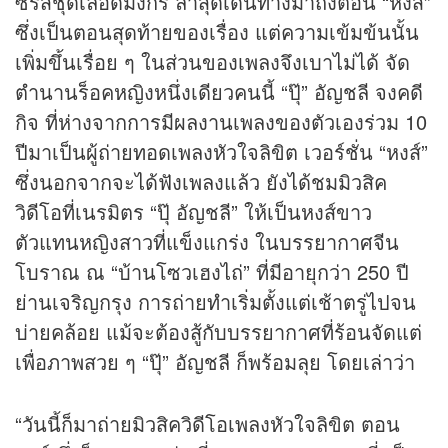
ซีรี่ส์ชุดเลือดมังกร ล่าสุดเดินทางมาถึงตอน “หงส์”
ซึ่งเป็นตอนสุดท้ายของเรื่อง แต่ความเข้มข้นนั้น
เพิ่มขึ้นเรื่อย ๆ ในส่วนของเพลงจึงเบาไม่ได้ จัด
ตำนานร็อคหญิงหนึ่งเดียวคนนี้ “ปุ๊” อัญชลี จงคดี
กิจ ที่ห่างจากการมีผลงานเพลงของตัวเองร่วม 10
ปีมาเป็นผู้ถ่ายทอดเพลงหัวใจลิขิต เวอร์ชั่น “หงส์”
ซึ่งนอกจากจะได้ฟังเพลงแล้ว ยังได้ชมมิวสิค
วิดีโอที่เนรมิตร “ปุ๊ อัญชลี” ให้เป็นหงส์ขาว
ตัวแทนหญิงสาวที่แข็งแกร่ง ในบรรยากาศจีน
โบราณ ณ “บ้านโซวเฮงไถ่” ที่มีอายุกว่า 250 ปี
ย่านเจริญกรุง การถ่ายทำเริ่มตั้งแต่เช้าตรู่ไปจน
บ่ายคล้อย แม้จะต้องสู้กับบรรยากาศที่ร้อนจัดแต่
เพื่อภาพสวย ๆ “ปุ๊” อัญชลี ก็พร้อมลุย โดยเล่าว่า
“วันนี้ก็มาถ่ายมิวสิควิดีโอเพลงหัวใจลิขิต ตอน