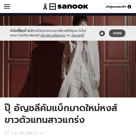
ข่าวบันเทิง
เข้าสู่ระบบสมาชิก
หมวดอื่นๆ
//s.isanook.com/ns/0/ud/367/1837002/634749-
Sanook
//s.isanook.com/sr/0/images/logo-
600
60
01.jpg
new-
sanook.png
เว็บไซต์นี้ใช้คุกกี้
เพื่อให้ท่านได้รับประสบการณ์การใช้งานที่ดีที่สุดบน เว็บไซต์
ตกลง
ของเรา โปรดศึกษาเพิ่มเติมที่
นโยบายความเป็นส่วนตัว
และ
นโยบายคุกกี้
ปุ๊ อัญชลีคัมแบ็กมาดใหม่หงส์
ขาวตัวแทนสาวแกร่ง
27 ก.ค. 58 (09:01 น.)