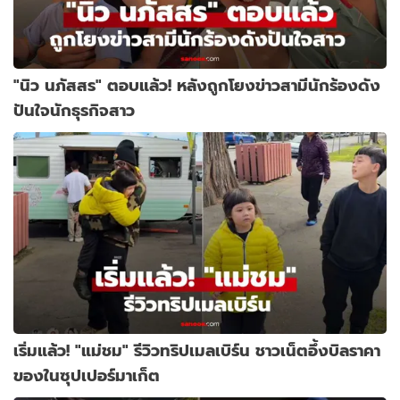
"นิว นภัสสร" ตอบแล้ว! หลังถูกโยงข่าวสามีนักร้องดัง
ปันใจนักธุรกิจสาว
เริ่มแล้ว! "แม่ชม" รีวิวทริปเมลเบิร์น ชาวเน็ตอึ้งบิลราคา
ของในซุปเปอร์มาเก็ต